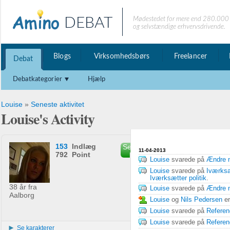
DEBAT
Mødestedet for mere end 280.000 
og selvstændige erhvervsdrivende.
Blogs
Virksomhedsbørs
Freelancer
Debat
Debatkategorier
Hjælp
Louise
»
Seneste aktivitet
Louise's Activity
153
Indlæg
Send privat
11-04-2013
792 Point
besked
Louise
svarede på
Ændre n
Louise
svarede på
Iværksæ
Iværksætter politik
.
38 år fra
Louise
svarede på
Ændre n
Aalborg
Louise
og
Nils Pedersen
er
Louise
svarede på
Referen
Louise
svarede på
Referen
Se karakterer