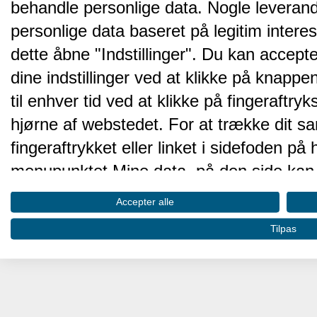
behandle personlige data. Nogle leveran
personlige data baseret på legitim intere
dette åbne "Indstillinger". Du kan accepte
dine indstillinger ved at klikke på knappen 
til enhver tid ved at klikke på fingeraftr
hjørne af webstedet. For at trække dit sa
fingeraftrykket eller linket i sidefoden p
menupunktet Mine data, på den side kan 
Disse valg vil blive signaleret til vores pa
Accepter alle
browserdata.
Tilpas
Vi og vores partnere behandler d
hjemmesidens ydeevne og gøre 
Opbevare og/eller tilgå oplysninger på 