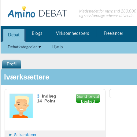
DEBAT
Mødestedet for mere end 280.000 
og selvstændige erhvervsdrivende.
Blogs
Virksomhedsbørs
Freelancer
Debat
Debatkategorier
Hjælp
Profil
Iværksættere
3
Indlæg
Send privat
14 Point
besked
Se karakterer