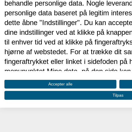
behandle personlige data. Nogle leveran
personlige data baseret på legitim intere
dette åbne "Indstillinger". Du kan accepte
dine indstillinger ved at klikke på knappen 
til enhver tid ved at klikke på fingeraftr
hjørne af webstedet. For at trække dit sa
fingeraftrykket eller linket i sidefoden p
menupunktet Mine data, på den side kan 
Disse valg vil blive signaleret til vores pa
Accepter alle
browserdata.
Tilpas
Vi og vores partnere behandler d
hjemmesidens ydeevne og gøre 
Opbevare og/eller tilgå oplysninger på 