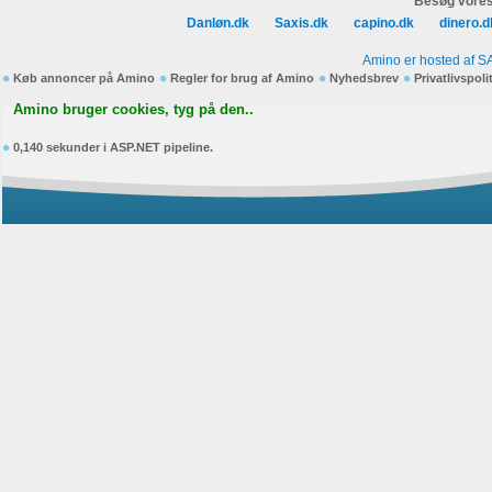
Besøg vores
Danløn.dk
Saxis.dk
capino.dk
dinero.d
Amino er hosted af S
Køb annoncer på Amino
Regler for brug af Amino
Nyhedsbrev
Privatlivspoli
Amino bruger cookies, tyg på den..
0,140 sekunder i ASP.NET pipeline.