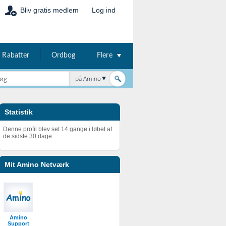
Bliv gratis medlem
Log ind
Rabatter
Ordbog
Flere
på Amino
Statistik
Denne profil blev set 14 gange i løbet af
de sidste 30 dage.
Mit Amino Netværk
Amino
Support