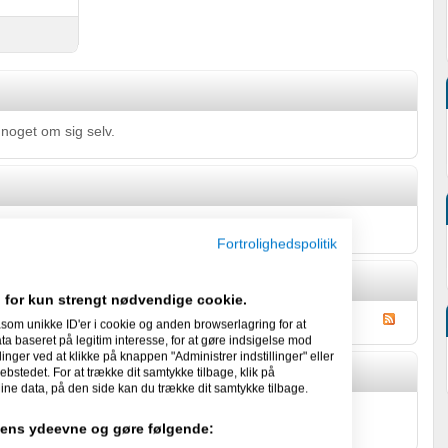
 noget om sig selv.
 skæve facts om sig selv.
Fortrolighedspolitik
 for kun strengt nødvendige cookie.
som unikke ID'er i cookie og anden browserlagring for at
 baseret på legitim interesse, for at gøre indsigelse mod
linger ved at klikke på knappen "Administrer indstillinger" eller
ebstedet. For at trække dit samtykke tilbage, klik på
ine data, på den side kan du trække dit samtykke tilbage.
id Schmidt's Gæstebog
idens ydeevne og gøre følgende: