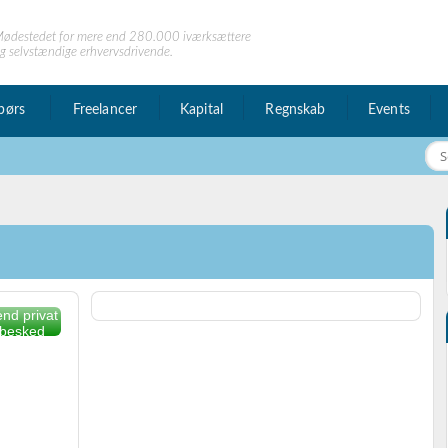
ødestedet for mere end 280.000 iværksættere
g selvstændige erhvervsdrivende.
børs
Freelancer
Kapital
Regnskab
Events
nd privat
besked