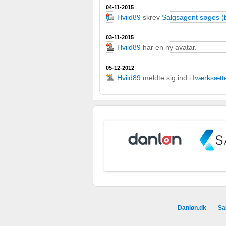
04-11-2015
Hviid89
skrev
Salgsagent søges (b
Måle indholdseffektivitet
03-11-2015
Forstå målgrupper gennem statistikker eller kombinationer af
Hviid89
har en ny avatar.
kilder
05-12-2012
Udvikle og forbedre tjenester
Hviid89
meldte sig ind i
Iværksætt
Bruge begrænsede oplysninger til at vælge indhold
IAB Special Features:
Bruge præcise geografiske placeringsoplysninger
Identificere enheder baseret på aktivt anmodede oplysninge
Ikke-IAB-behandlingsformål:
Nødvendig
Ydeevne
Danløn.dk
Sa
Funktionel