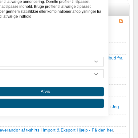
l at vælge annoncering. Oprette profiler til tilpasset
at tilpasse indhold. Bruge profiler til at vælge tilpasset
per gennem statistikker eller kombinationer af oplysninger fra
il at vælge indhold.
ar Plugs & Portable charger(Smartphone&Iphone) -
på lager?
i
Jeg søger et godt tilbud fra dig!
.
øger vandtætte LED skinner/strips
i
Jeg søger et godt tilbud fra
everandør af perler
i
Jeg søger et godt tilbud fra dig!
.
Afvis
ked i
jesper15's
Gæstebog.
øger leverandør af t-shirts (med tryk) til vores tøjmærke
i
Jeg
everandør af t-shirts
i
Import & Eksport Hjælp - Få den her
.