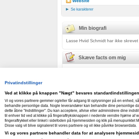
Website
Se karakterer
Min biografi
Lasse Hviid Schmidt har ikke skrevet
Skæve facts om mig
Lasse Hviid Schmidt har ikke skrevet
Privatindstillinger
Nyheder
Ved at klikke på knappen "Nægt" bevares standardindstillingen
Vi og vores partnere gemmer og/eller får adgang til oplysninger på en enhed, så
behandle personlige data. Nogle leverandører kan behandle dine personlige data
dette åbne "Indstillinger". Du kan acceptere, afvise eller administrere dine indstil
Gæstebog
til enhver tid ved at klikke på fingeraftryksknappen i nederste venstre hjørne af w
fingeraftrykket eller linket i sidefoden på hjemmesiden og klik på menupunktet M
Disse valg vil blive signaleret til vores partnere og vil ikke påvirke browserdata.
Ingen har endnu skrevet i Lasse Hvi
Vi og vores partnere behandler data for at analysere hjemmes