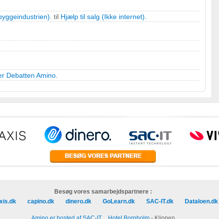
yggeindustrien).
til
Hjælp til salg (Ikke internet)
.
 oplysninger fra forskellige
er Debatten Amino
.
r
Besøg vores samarbejdspartnere :
xis.dk
capino.dk
dinero.dk
GoLearn.dk
SAC-IT.dk
Dataloen.dk
Amino er hosted af SAC-IT
Hotel Bornholm
- Klippen