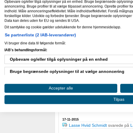
Opbevare og/eller tilgå oplysninger på en enhed. Bruge begrænsede oplysninger ti
annoncering. Bruge profiler til at vælge tilpasset annoncering. Oprette profiler for 
Mine aktiviteter
indhold. Måle annonceringseffektivitet. Måle indholdseffektivitet. Forstå målgrup
forskellige kilder. Udvikle og forbedre tjenester. Bruge begrænsede oplysninger t
Data kan deles uden for EU og sendes til USA.
Dit samtykke og cookie gælder udelukkende for denne hjemmeside/app.
29-06-2016
Lasse Hviid Schmidt
svarede på
E
Se partnerliste (2 IAB-leverandører)
Levenrandør/nogle der har noget 
Vi bruger dine data til følgende formål:
IAB's behandlingsformål:
18-03-2016
Lasse Hviid Schmidt
svarede på
S
Opbevare og/eller tilgå oplysninger på en enhed
dig!
.
Bruge begrænsede oplysninger til at vælge annoncering
11-02-2016
Lasse Hviid Schmidt
svarede på
L
Oprette profiler til tilpasset annoncering
Accepter alle
13-01-2016
Bruge profiler til at vælge tilpasset annoncering
Lasse Hviid Schmidt
skrev en bes
Tilpas
Lasse Hviid Schmidt
svarede på
S
søger et godt tilbud fra dig!
.
Oprette profiler for at tilpasse indhold
17-11-2015
Bruge profiler til at vælge tilpasset indhold
Lasse Hviid Schmidt
svarede på
L
Måle annonceringseffektivitet