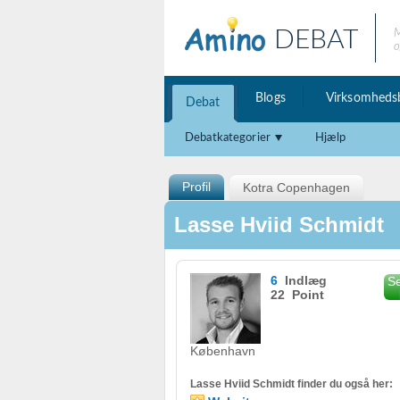
DEBAT
M
o
Blogs
Virksomheds
Debat
Debatkategorier
Hjælp
Profil
Kotra Copenhagen
Lasse Hviid Schmidt
6
Indlæg
Se
22 Point
København
Lasse Hviid Schmidt finder du også her: