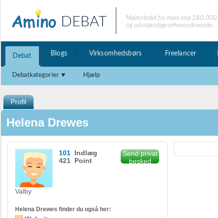
DEBAT
Mødestedet for mere end 280.000 
og selvstændige erhvervsdrivende.
Blogs
Virksomhedsbørs
Freelancer
Debat
Debatkategorier
Hjælp
Profil
Helena Drewes
101
Indlæg
Send privat
421 Point
besked
Valby
Helena Drewes finder du også her: