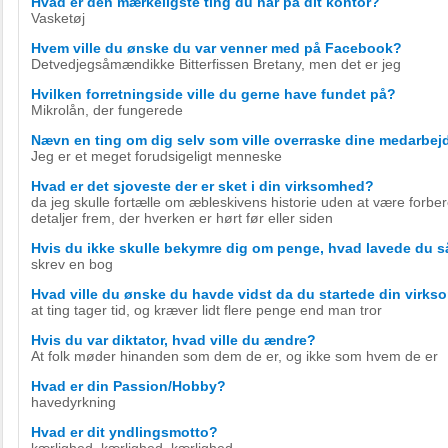
Hvad er den mærkeligste ting du har på dit kontor?
Vasketøj
Hvem ville du ønske du var venner med på Facebook?
Detvedjegsåmændikke Bitterfissen Bretany, men det er jeg
Hvilken forretningside ville du gerne have fundet på?
Mikrolån, der fungerede
Nævn en ting om dig selv som ville overraske dine medarbej
Jeg er et meget forudsigeligt menneske
Hvad er det sjoveste der er sket i din virksomhed?
da jeg skulle fortælle om æbleskivens historie uden at være for
detaljer frem, der hverken er hørt før eller siden
Hvis du ikke skulle bekymre dig om penge, hvad lavede du 
skrev en bog
Hvad ville du ønske du havde vidst da du startede din virk
at ting tager tid, og kræver lidt flere penge end man tror
Hvis du var diktator, hvad ville du ændre?
At folk møder hinanden som dem de er, og ikke som hvem de er
Hvad er din Passion/Hobby?
havedyrkning
Hvad er dit yndlingsmotto?