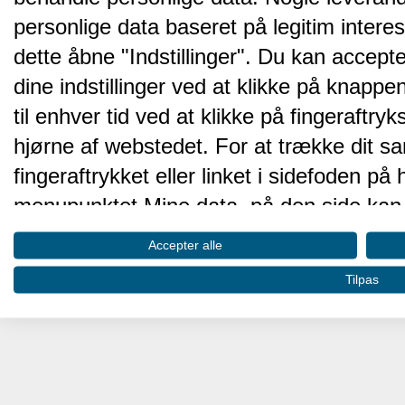
personlige data baseret på legitim intere
dette åbne "Indstillinger". Du kan accepte
dine indstillinger ved at klikke på knappen 
til enhver tid ved at klikke på fingeraftr
hjørne af webstedet. For at trække dit sa
fingeraftrykket eller linket i sidefoden p
menupunktet Mine data, på den side kan 
Disse valg vil blive signaleret til vores pa
Accepter alle
browserdata.
Tilpas
Vi og vores partnere behandler d
hjemmesidens ydeevne og gøre 
Opbevare og/eller tilgå oplysninger på 
oplysninger til at vælge annoncering. Oprett