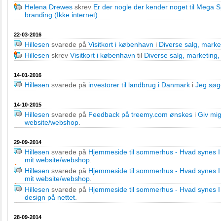
Helena Drewes
skrev
Er der nogle der kender noget til Mega 
branding (Ikke internet)
.
22-03-2016
Hillesen
svarede på
Visitkort i københavn
i
Diverse salg, marke
Hillesen
skrev
Visitkort i københavn
til
Diverse salg, marketing
14-01-2016
Hillesen
svarede på
investorer til landbrug i Danmark
i
Jeg søge
14-10-2015
Hillesen
svarede på
Feedback på treemy.com ønskes
i
Giv mig
website/webshop
.
29-09-2014
Hillesen
svarede på
Hjemmeside til sommerhus - Hvad synes 
mit website/webshop
.
Hillesen
svarede på
Hjemmeside til sommerhus - Hvad synes 
mit website/webshop
.
Hillesen
svarede på
Hjemmeside til sommerhus - Hvad synes 
design på nettet
.
28-09-2014