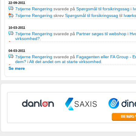
22-09-2011
7stjerne Rengøring
svarede på
Spørgsmål til forsikringssag
i
I
7stjerne Rengøring
skrev
Spørgsmål til forsikringssag
til
Iværks
10-03-2011
7stjerne Rengøring
svarede på
Partner søges til webshop
i
Hvo
virksomhed?
.
04-03-2011
7stjerne Rengøring
svarede på
Fagagenten eller FA Group - Er
dem?
i
Alt det andet om at starte virksomhed
.
Se mere