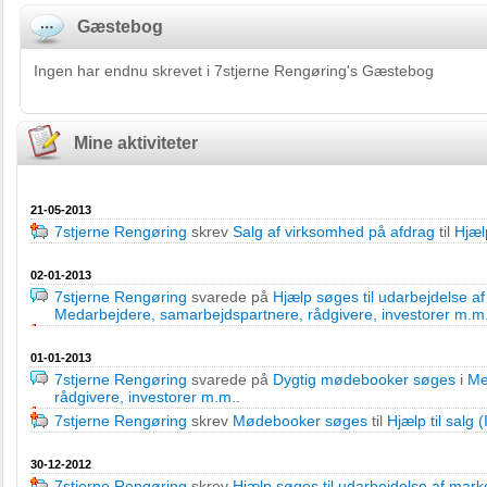
Gæstebog
Ingen har endnu skrevet i 7stjerne Rengøring's Gæstebog
Mine aktiviteter
21-05-2013
7stjerne Rengøring
skrev
Salg af virksomhed på afdrag
til
Hjælp
02-01-2013
7stjerne Rengøring
svarede på
Hjælp søges til udarbejdelse a
Medarbejdere, samarbejdspartnere, rådgivere, investorer m.m
01-01-2013
7stjerne Rengøring
svarede på
Dygtig mødebooker søges
i
Me
rådgivere, investorer m.m.
.
7stjerne Rengøring
skrev
Mødebooker søges
til
Hjælp til salg (
30-12-2012
7stjerne Rengøring
skrev
Hjælp søges til udarbejdelse af mark