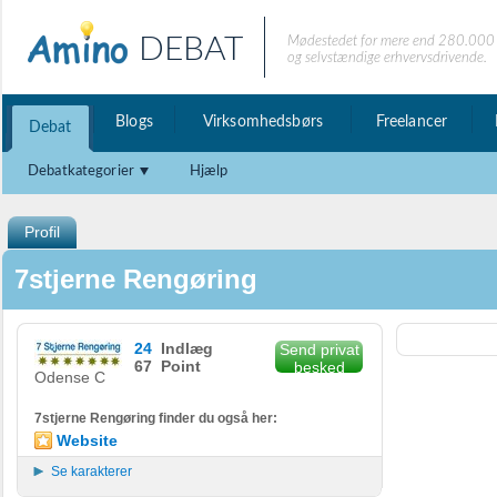
DEBAT
Mødestedet for mere end 280.000 
og selvstændige erhvervsdrivende.
Blogs
Virksomhedsbørs
Freelancer
Debat
Debatkategorier
Hjælp
Profil
7stjerne Rengøring
24
Indlæg
Send privat
67 Point
besked
Odense C
7stjerne Rengøring finder du også her:
Website
Se karakterer