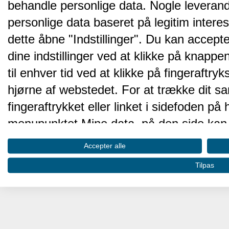
behandle personlige data. Nogle leveran
personlige data baseret på legitim intere
dette åbne "Indstillinger". Du kan accepte
dine indstillinger ved at klikke på knappen 
til enhver tid ved at klikke på fingeraftr
hjørne af webstedet. For at trække dit sa
fingeraftrykket eller linket i sidefoden p
menupunktet Mine data, på den side kan 
Disse valg vil blive signaleret til vores pa
Accepter alle
browserdata.
Tilpas
Vi og vores partnere behandler d
hjemmesidens ydeevne og gøre 
Opbevare og/eller tilgå oplysninger på 