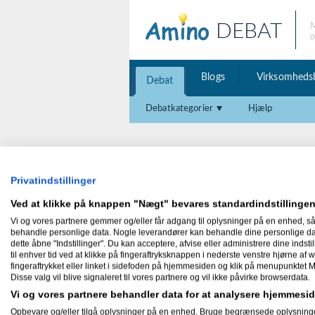
DEBAT
M
o
Blogs
Virksomheds
Debat
Debatkategorier
Hjælp
Disse brugere abonnere på indlæg fra
Privatindstillinger
Ved at klikke på knappen "Nægt" bevares standardindstillingen
Vi og vores partnere gemmer og/eller får adgang til oplysninger på en enhed, så
behandle personlige data. Nogle leverandører kan behandle dine personlige data
dette åbne "Indstillinger". Du kan acceptere, afvise eller administrere dine indstil
Dunna
til enhver tid ved at klikke på fingeraftryksknappen i nederste venstre hjørne af w
fingeraftrykket eller linket i sidefoden på hjemmesiden og klik på menupunktet M
Disse valg vil blive signaleret til vores partnere og vil ikke påvirke browserdata.
Vi og vores partnere behandler data for at analysere hjemmes
Opbevare og/eller tilgå oplysninger på en enhed. Bruge begrænsede oplysninger ti