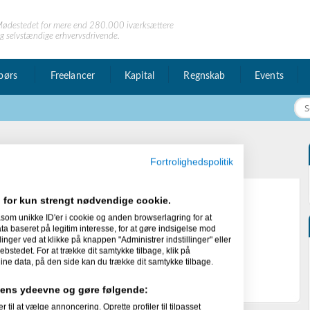
ødestedet for mere end 280.000 iværksættere
g selvstændige erhvervsdrivende.
børs
Freelancer
Kapital
Regnskab
Events
4brooker
Fortrolighedspolitik
 for kun strengt nødvendige cookie.
som unikke ID'er i cookie og anden browserlagring for at
 baseret på legitim interesse, for at gøre indsigelse mod
linger ved at klikke på knappen "Administrer indstillinger" eller
ebstedet. For at trække dit samtykke tilbage, klik på
ine data, på den side kan du trække dit samtykke tilbage.
idens ydeevne og gøre følgende:
l at vælge annoncering. Oprette profiler til tilpasset