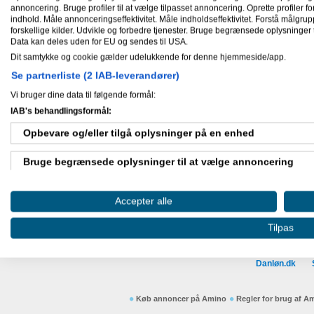
annoncering. Bruge profiler til at vælge tilpasset annoncering. Oprette profiler for 
indhold. Måle annonceringseffektivitet. Måle indholdseffektivitet. Forstå målgrup
forskellige kilder. Udvikle og forbedre tjenester. Bruge begrænsede oplysninger t
Data kan deles uden for EU og sendes til USA.
Dit samtykke og cookie gælder udelukkende for denne hjemmeside/app.
Se partnerliste (2 IAB-leverandører)
Vi bruger dine data til følgende formål:
IAB's behandlingsformål:
Opbevare og/eller tilgå oplysninger på en enhed
Bruge begrænsede oplysninger til at vælge annoncering
Oprette profiler til tilpasset annoncering
Accepter alle
Bruge profiler til at vælge tilpasset annoncering
Tilpas
Oprette profiler for at tilpasse indhold
Danløn.dk
Bruge profiler til at vælge tilpasset indhold
Køb annoncer på Amino
Regler for brug af A
Måle annonceringseffektivitet