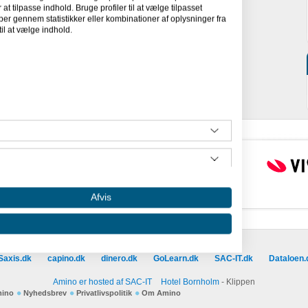
at tilpasse indhold. Bruge profiler til at vælge tilpasset
per gennem statistikker eller kombinationer af oplysninger fra
il at vælge indhold.
Afvis
Besøg vores samarbejdspartnere :
Saxis.dk
capino.dk
dinero.dk
GoLearn.dk
SAC-IT.dk
Dataloen.
Amino er hosted af SAC-IT
Hotel Bornholm
- Klippen
mino
Nyhedsbrev
Privatlivspolitik
Om Amino