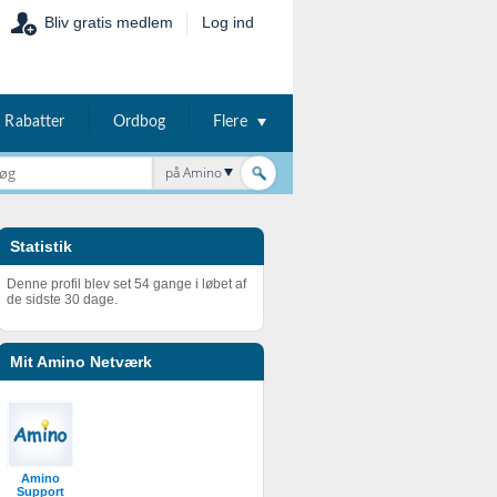
Bliv gratis medlem
Log ind
Rabatter
Ordbog
Flere
på Amino
Statistik
Denne profil blev set 54 gange i løbet af
de sidste 30 dage.
Mit Amino Netværk
Amino
Support