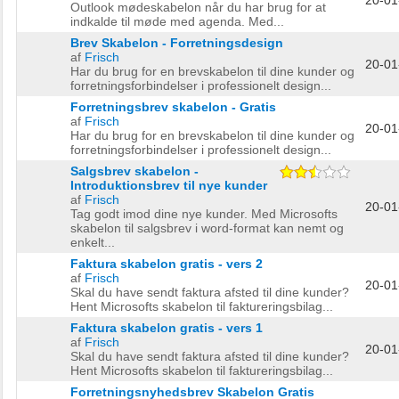
20-01
Outlook mødeskabelon når du har brug for at
indkalde til møde med agenda. Med...
Brev Skabelon - Forretningsdesign
af
Frisch
20-01
Har du brug for en brevskabelon til dine kunder og
forretningsforbindelser i professionelt design...
Forretningsbrev skabelon - Gratis
af
Frisch
20-01
Har du brug for en brevskabelon til dine kunder og
forretningsforbindelser i professionelt design...
Salgsbrev skabelon -
Introduktionsbrev til nye kunder
af
Frisch
20-01
Tag godt imod dine nye kunder. Med Microsofts
skabelon til salgsbrev i word-format kan nemt og
enkelt...
Faktura skabelon gratis - vers 2
af
Frisch
20-01
Skal du have sendt faktura afsted til dine kunder?
Hent Microsofts skabelon til faktureringsbilag...
Faktura skabelon gratis - vers 1
af
Frisch
20-01
Skal du have sendt faktura afsted til dine kunder?
Hent Microsofts skabelon til faktureringsbilag...
Forretningsnyhedsbrev Skabelon Gratis