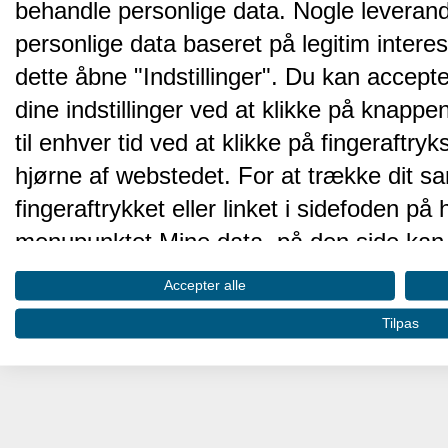
behandle personlige data. Nogle leveran
personlige data baseret på legitim intere
dette åbne "Indstillinger". Du kan accepte
dine indstillinger ved at klikke på knappen 
til enhver tid ved at klikke på fingeraftr
hjørne af webstedet. For at trække dit sa
fingeraftrykket eller linket i sidefoden p
menupunktet Mine data, på den side kan 
Disse valg vil blive signaleret til vores pa
Accepter alle
browserdata.
Tilpas
Vi og vores partnere behandler d
hjemmesidens ydeevne og gøre 
Opbevare og/eller tilgå oplysninger på 