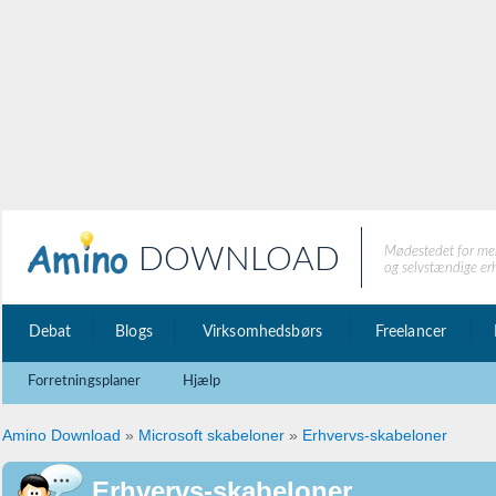
DOWNLOAD
Mødestedet for me
og selvstændige er
Debat
Blogs
Virksomhedsbørs
Freelancer
Forretningsplaner
Hjælp
Amino Download
»
Microsoft skabeloner
»
Erhvervs-skabeloner
Erhvervs-skabeloner