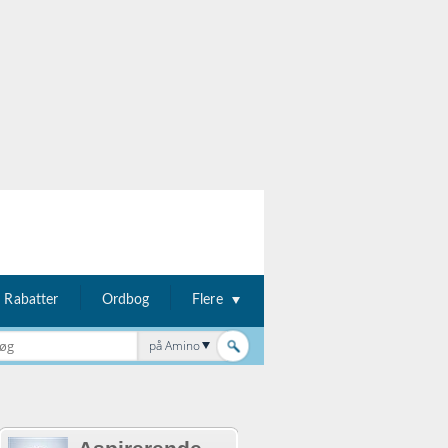
Rabatter
Ordbog
Flere
på Amino