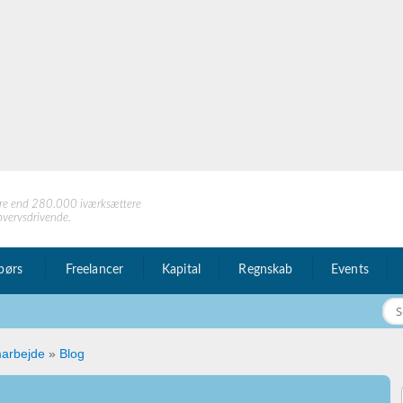
re end 280.000 iværksættere
hvervsdrivende.
børs
Freelancer
Kapital
Regnskab
Events
marbejde
»
Blog