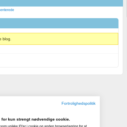
enterede
e blog.
Fortrolighedspolitik
 for kun strengt nødvendige cookie.
som unikke ID'er i cookie og anden browserlagring for at