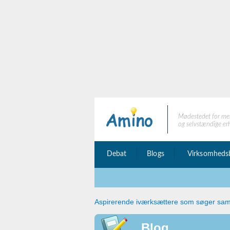
Mødestedet for me
og selvstændige er
Debat
Blogs
Virksomheds
Aspirerende iværksættere som søger sa
Blog