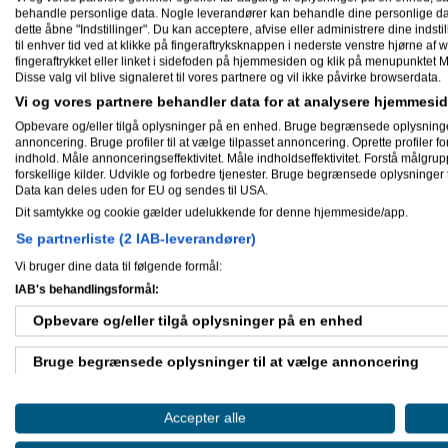
behandle personlige data. Nogle leverandører kan behandle dine personlige data
dette åbne "Indstillinger". Du kan acceptere, afvise eller administrere dine indstil
til enhver tid ved at klikke på fingeraftryksknappen i nederste venstre hjørne af w
fingeraftrykket eller linket i sidefoden på hjemmesiden og klik på menupunktet M
Disse valg vil blive signaleret til vores partnere og vil ikke påvirke browserdata.
Vi og vores partnere behandler data for at analysere hjemmes
Opbevare og/eller tilgå oplysninger på en enhed. Bruge begrænsede oplysninger ti
annoncering. Bruge profiler til at vælge tilpasset annoncering. Oprette profiler for 
indhold. Måle annonceringseffektivitet. Måle indholdseffektivitet. Forstå målgrup
forskellige kilder. Udvikle og forbedre tjenester. Bruge begrænsede oplysninger t
Data kan deles uden for EU og sendes til USA.
Dit samtykke og cookie gælder udelukkende for denne hjemmeside/app.
Se partnerliste (2 IAB-leverandører)
Vi bruger dine data til følgende formål:
IAB's behandlingsformål:
Opbevare og/eller tilgå oplysninger på en enhed
Bruge begrænsede oplysninger til at vælge annoncering
Oprette profiler til tilpasset annoncering
Accepter alle
Bruge profiler til at vælge tilpasset annoncering