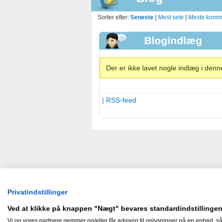
Sorter efter:
Seneste
|
Mest sete
|
Meste komm
Blogindlæg
Der er ikke lavet nogle indlæg i denn
|
RSS-feed
Privatindstillinger
Ved at klikke på knappen "Nægt" bevares standardindstillingen
Vi og vores partnere gemmer og/eller får adgang til oplysninger på en enhed, så