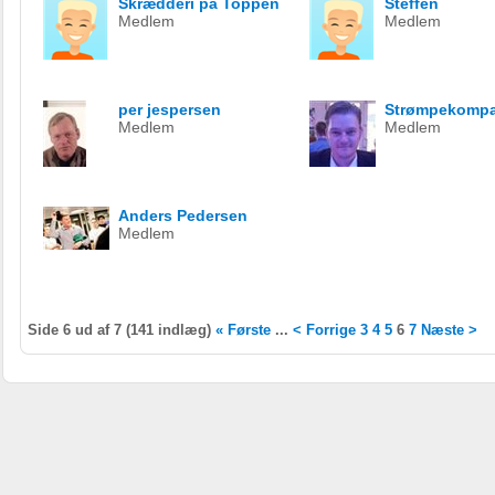
Skrædderi på Toppen
Steffen
Medlem
Medlem
per jespersen
Strømpekompag
Medlem
Medlem
Anders Pedersen
Medlem
Side 6 ud af 7 (141 indlæg)
« Første
...
< Forrige
3
4
5
6
7
Næste >