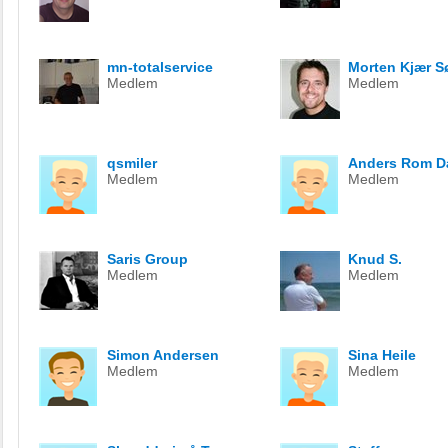
mn-totalservice
Morten Kjær S
Medlem
Medlem
qsmiler
Anders Rom D
Medlem
Medlem
Saris Group
Knud S.
Medlem
Medlem
Simon Andersen
Sina Heile
Medlem
Medlem