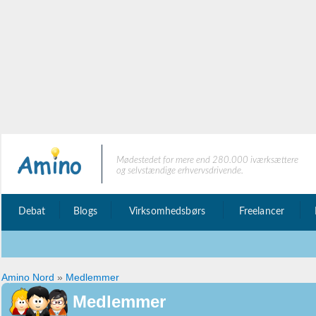
Mødestedet for mere end 280.000 iværksættere
og selvstændige erhvervsdrivende.
Debat
Blogs
Virksomhedsbørs
Freelancer
Amino Nord
»
Medlemmer
Medlemmer