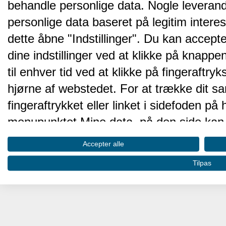
behandle personlige data. Nogle leveran
personlige data baseret på legitim intere
dette åbne "Indstillinger". Du kan accepte
dine indstillinger ved at klikke på knappen 
til enhver tid ved at klikke på fingeraftr
hjørne af webstedet. For at trække dit sa
fingeraftrykket eller linket i sidefoden p
menupunktet Mine data, på den side kan 
Disse valg vil blive signaleret til vores pa
Accepter alle
browserdata.
Tilpas
Vi og vores partnere behandler d
hjemmesidens ydeevne og gøre 
Opbevare og/eller tilgå oplysninger på 