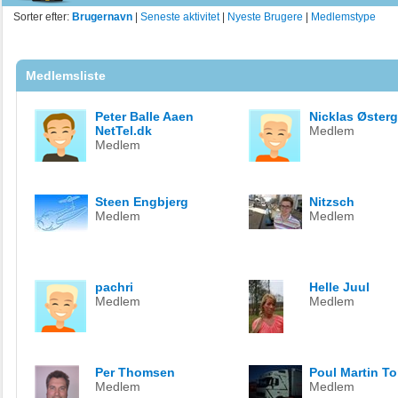
Sorter efter:
Brugernavn
|
Seneste aktivitet
|
Nyeste Brugere
|
Medlemstype
Medlemsliste
Peter Balle Aaen
Nicklas Øster
NetTel.dk
Medlem
Medlem
Steen Engbjerg
Nitzsch
Medlem
Medlem
pachri
Helle Juul
Medlem
Medlem
Per Thomsen
Poul Martin To
Medlem
Medlem