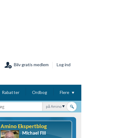
Bliv gratis medlem
Log ind
Rabatter
Ordbog
Flere
på Amino
Amino Ekspertblog
Michael Fiil