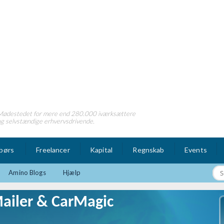
Mødestedet for mere end 280.000 iværksættere
g selvstændige erhvervsdrivende.
børs
Freelancer
Kapital
Regnskab
Events
Amino Blogs
Hjælp
ailer & CarMagic