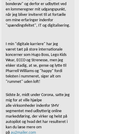
bonderøv" og derfor er udbyttet ved
en lommeregner mit udgangspunkt,
når jeg bliver inviteret til at fortælle
om mine erfaringer indenfor
"spændingsfeltet", IT og digitalisering.
I min "digitale karriere" har jeg
været tæt på store internationale
koncerner som Hugo Boss, Lego Kids
Wear, ECCO og Strenesse, men jeg
elsker stadig, at se, gense og lytte til
Pharrell Williams og "happy" fordi
teksten i nummeret, siger alt om
"rummet" uden loft!
Sidste år, midt under Corona, satte jeg
mig for at ville hjælpe
alle virksomheder indenfor SMV
segmentet med udbytterig online
markedsføring, der virker og helst på
autopilot og hvad det har resulteret i
kan du læse mere om
på
au2mailer.com