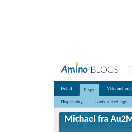
BLOGS
o
Debat
Virksomheds
Blogs
Ekspertblogs
Iværksætterblogs
Michael fra Au2M