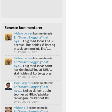
Seneste kommentarer
Michael Jensen
kommenterede
Er "Smart Blogging" det
nye...
Enig med Jonas En URL
adresse, bør holdes så kort og
præcis som muligt. En /b...
31-12-2021 kl. 03:31
Michael Jensen
kommenterede
Er "Smart Blogging" det
nye...
Enig med Jonas Samt
har den indstilling at URL´s.
skal holdes så korte og præ...
31-12-2021 kl. 03:27
Jonas Jørgensen
kommenterede
Er "Smart Blogging" det
nye...
Nej du skriver at din
teori er at /Blog/ påvirker
rankingen, hvilket det IKKE...
19-11-2021 kl. 21:47
Michael Fiil
kommenterede
Er "Smart Blogging" det