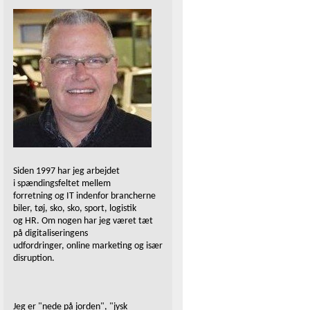
Siden 1997 har jeg arbejdet
i spændingsfeltet mellem
forretning og IT indenfor brancherne
biler, tøj, sko, sko, sport, logistik
og HR. Om nogen har jeg været tæt
på digitaliseringens
udfordringer, online marketing og især
disruption.
Jeg er "nede på jorden", "jysk