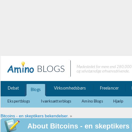
BLOGS
Mødestedet for mere end 280.000 
og selvstændige erhvervsdrivende.
Debat
Virksomhedsbørs
Freelancer
Blogs
Ekspertblogs
Iværksætterblogs
Amino Blogs
Hjælp
Bitcoins - en skeptikers bekendelser.
»
About Bitcoins - en skeptikers