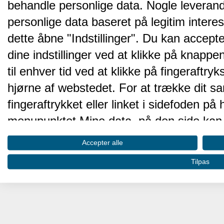
behandle personlige data. Nogle leveran
personlige data baseret på legitim intere
dette åbne "Indstillinger". Du kan accepte
dine indstillinger ved at klikke på knappen 
til enhver tid ved at klikke på fingeraftr
hjørne af webstedet. For at trække dit sa
fingeraftrykket eller linket i sidefoden p
menupunktet Mine data, på den side kan 
Disse valg vil blive signaleret til vores pa
Accepter alle
browserdata.
Tilpas
Vi og vores partnere behandler d
hjemmesidens ydeevne og gøre 
Opbevare og/eller tilgå oplysninger på 