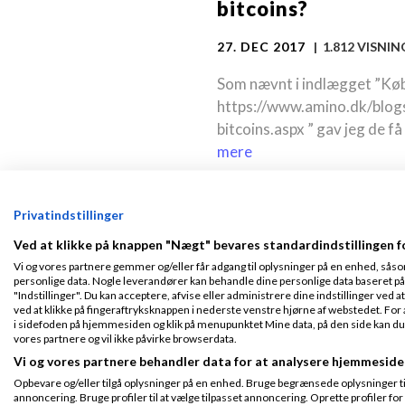
bitcoins?
27. DEC 2017
| 1.812 VISNIN
Som nævnt i indlægget ”Køb 
https://www.amino.dk/blog
bitcoins.aspx ” gav jeg de få 
mere
Privatindstillinger
Ved at klikke på knappen "Nægt" bevares standardindstillingen f
Køb af bitcoins
Vi og vores partnere gemmer og/eller får adgang til oplysninger på en enhed, såso
personlige data. Nogle leverandører kan behandle dine personlige data baseret på 
19. DEC 2017
| 3.244 VISNI
"Indstillinger". Du kan acceptere, afvise eller administrere dine indstillinger ved at
ved at klikke på fingeraftryksknappen i nederste venstre hjørne af webstedet. For at
I denne julekøbegavetid fik 
i sidefoden på hjemmesiden og klik på menupunktet Mine data, på den side kan du træ
vores partnere og vil ikke påvirke browserdata.
slog to fluer med ét smæk: J
Vi og vores partnere behandler data for at analysere hjemmeside
beriget med en undskyldning
Opbevare og/eller tilgå oplysninger på en enhed. Bruge begrænsede oplysninger til 
annoncering. Bruge profiler til at vælge tilpasset annoncering. Oprette profiler for a