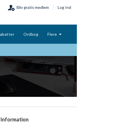
Bliv gratis medlem
Log Ind
abatter
Ordbog
Flere
Information