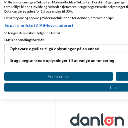
Måle annonceringseffektivitet. Måle indholdseffektivitet. Forstå målgrupper genn
forskellige kilder. Udvikle og forbedre tjenester. Bruge begrænsede oplysninger ti
Data kan deles uden for EU og sendes til USA.
Dit samtykke og cookie gælder udelukkende for denne hjemmeside/app.
Starten.
Se partnerliste (2 IAB-leverandører)
19. DEC 2017
| 831 VISNING
Vi bruger dine data til følgende formål:
IAB's behandlingsformål:
Indrømmet, jeg bryder mig ik
Opbevare og/eller tilgå oplysninger på en enhed
for skattely, hvidvaskning 
noget værd, fordi nogen tror
Bruge begrænsede oplysninger til at vælge annoncering
Oprette profiler til tilpasset annoncering
Accepter alle
Bruge profiler til at vælge tilpasset annoncering
Partnere
Tilpas
Oprette profiler for at tilpasse indhold
Bruge profiler til at vælge tilpasset indhold
Måle annonceringseffektivitet