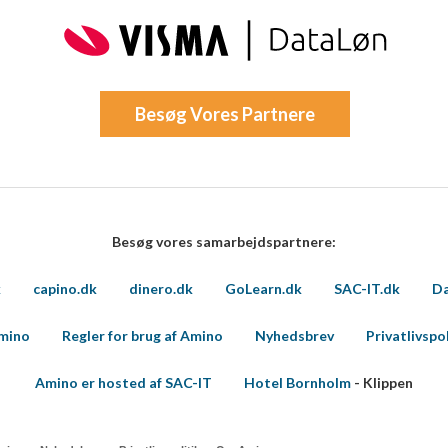
oplysninger fra forskellige
Besøg Vores Partnere
Besøg vores samarbejdspartnere:
k
capino.dk
dinero.dk
GoLearn.dk
SAC-IT.dk
Da
Amino
Regler for brug af Amino
Nyhedsbrev
Privatlivspol
Amino er hosted af SAC-IT
Hotel Bornholm
- Klippen