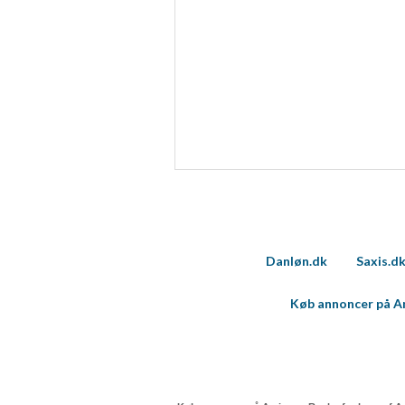
Måle indholdseffektivitet
Forstå målgrupper gennem statistikker eller kombinationer af 
kilder
Udvikle og forbedre tjenester
Bruge begrænsede oplysninger til at vælge indhold
IAB Special Features:
Bruge præcise geografiske placeringsoplysninger
Identificere enheder baseret på aktivt anmodede oplysninger
Ikke-IAB-behandlingsformål:
Danløn.dk
Saxis.d
Nødvendig
Køb annoncer på 
Ydeevne
Funktionel
Annoncering / marketing