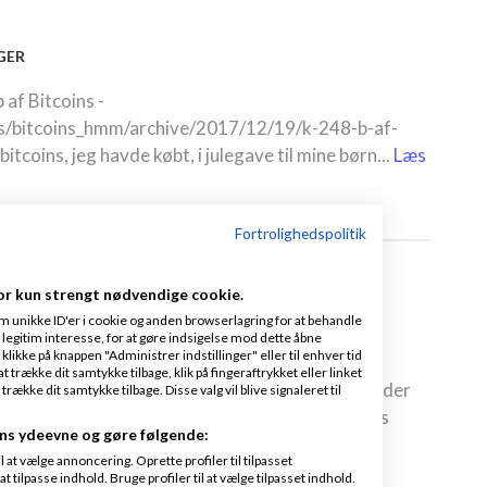
GER
af Bitcoins -
s/bitcoins_hmm/archive/2017/12/19/k-248-b-af-
bitcoins, jeg havde købt, i julegave til mine børn...
Læs
Fortrolighedspolitik
or kun strengt nødvendige cookie.
m unikke ID'er i cookie og anden browserlagring for at behandle
legitim interesse, for at gøre indsigelse mod dette åbne
NGER |
2 KOMMENTARER
 klikke på knappen "Administrer indstillinger" eller til enhver tid
 trække dit samtykke tilbage, klik på fingeraftrykket eller linket
jeg denne geniale idé til en overspringshandling, der
kke dit samtykke tilbage. Disse valg vil blive signaleret til
eg køber da nogle Bitcoins til mine børn! Således
ns ydeevne og gøre følgende:
 af...
Læs mere
at vælge annoncering. Oprette profiler til tilpasset
t tilpasse indhold. Bruge profiler til at vælge tilpasset indhold.