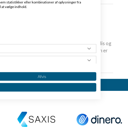
em statistikker eller kombinationer af oplysninger fra
l at vælge indhold.
ER
ke om Bitcoins. Er det ikke bare ”luft”? Et paradis og
og narko- og våbenhandlere? Glaskugler, som kun er
, at de er noget...
Læs mere
Afvis