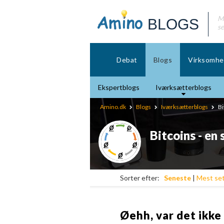
Mø
BLOGS
se
Debat
Blogs
Virksomhe
Ekspertblogs
Iværksætterblogs
Amino.dk
Blogs
Iværksætterblogs
Bi
Bitcoins - en
Sorter efter:
Seneste
|
Mest se
Øehh, var det ikk