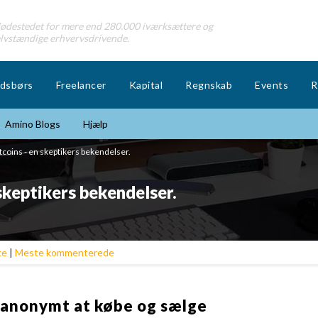
destedet for mere end 280.000 iværksættere og
lvstændige erhvervsdrivende.
dsbørs
Freelancer
Kapital
Regnskab
Events
R
Amino Blogs
Hjælp
tcoins - en skeptikers bekendelser.
 skeptikers bekendelser.
te
|
Meste kommenterede
e anonymt at købe og sælge