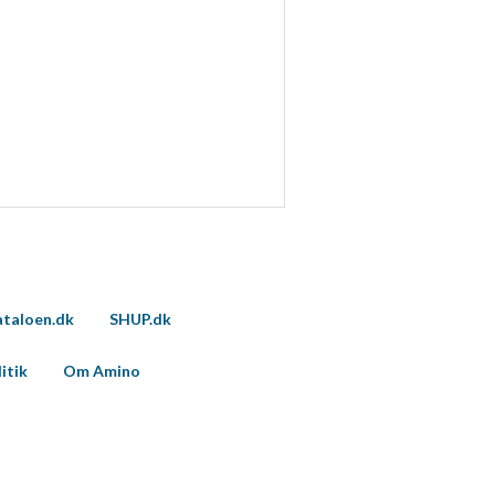
taloen.dk
SHUP.dk
itik
Om Amino