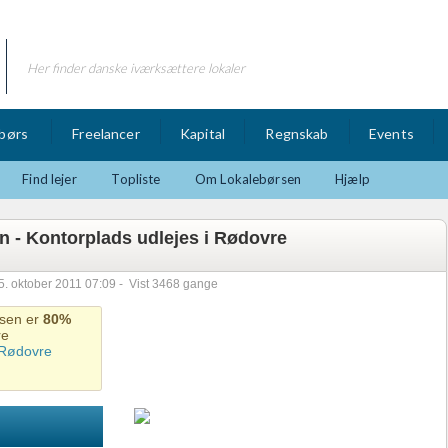
Her finder danske iværksættere lokaler
børs
Freelancer
Kapital
Regnskab
Events
Find lejer
Topliste
Om Lokalebørsen
Hjælp
on - Kontorplads udlejes i Rødovre
: 5. oktober 2011 07:09 -
Vist 3468 gange
isen er
80%
re
Rødovre