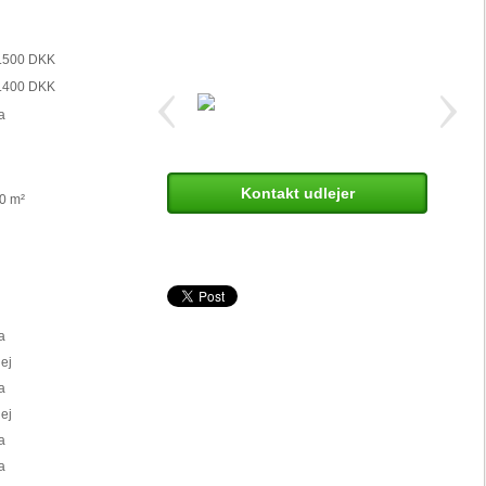
.500 DKK
.400 DKK
a
Kontakt udlejer
0 m²
a
ej
a
ej
a
a