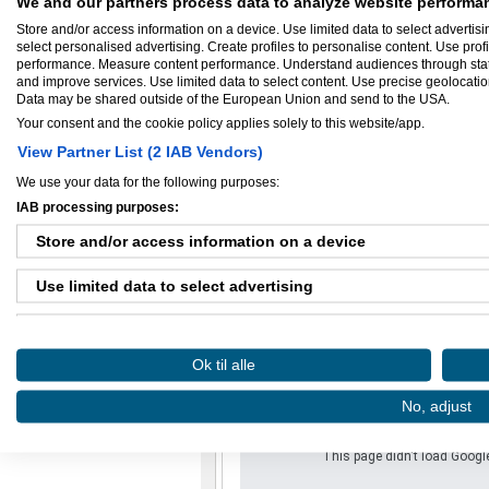
- Nyt køkken med spiseplads, kaffemaskine
We and our partners process data to analyze website performan
- Toilet, garderobe, rengøring
Store and/or access information on a device. Use limited data to select advertisin
Kontorplads alt inkl. 4.500 kr. pr. måned e
select personalised advertising. Create profiles to personalise content. Use prof
performance. Measure content performance. Understand audiences through statis
Hvis du er
logget ind
kan du tilføje denne an
and improve services. Use limited data to select content. Use precise geolocation 
Data may be shared outside of the European Union and send to the USA.
Your consent and the cookie policy applies solely to this website/app.
View Partner List (2 IAB Vendors)
Beliggenhed
We use your data for the following purposes:
IAB processing purposes:
Vojensvej 11,
2610
Rødovre
Store and/or access information on a device
Use limited data to select advertising
Create profiles for personalised advertising
Ok til alle
Use profiles to select personalised advertising
Oops!
No, adjust
Create profiles to personalise content
This page didn't load Google
Use profiles to select personalised content