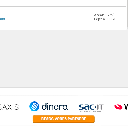
2
Areal:
15 m
.
irum
Leje:
4.000 kr.