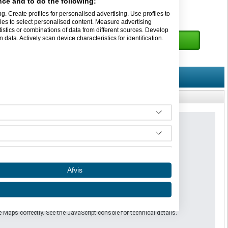
, køleskab, opvasker
ce and to do the following:
g. Create profiles for personalised advertising. Use profiles to
kskl. moms.
iles to select personalised content. Measure advertising
tics or combinations of data from different sources. Develop
nonce til din favoritliste!
data. Actively scan device characteristics for identification.
Kontakt udlejer
Afvis
 Something went wrong.
 Maps correctly. See the JavaScript console for technical details.