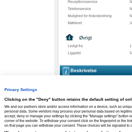
Receptionsservice
N
Telefonservice
N
Mulighed for frokostordning
N
Møbleret
J
Øvrigt
Ledigt fra
1
Liggetid
5
Beskrivelse
Kontorpladser i åbent og roligt miljø udlejes 
webdesignere eller andre med en kreativ i
Privacy Settings
Har du lyst til at kigge forbi og se lokale
Clicking on the "Deny" button retains the default setting of onl
En kontorplads med alt inklusiv:
We and our partners store and/or access information on a device, such as uniqu
- Bord, stol, kommode, reolplads, lampe os
personal data. Some vendors may process your personal data based on legitimate 
- Netværk med ubegrænset trafik
- Printer
accept, deny or manage your settings by clicking the "Manage settings" button or a
- G4S alarmsystem
corner of the website. To withdraw your consent click on the fingerprint or the lin
- Egen nøgle, adgangskode og 24 timers 
on that page you can withdraw your consent. These choices will be signaled to ou
- El, vand og varme