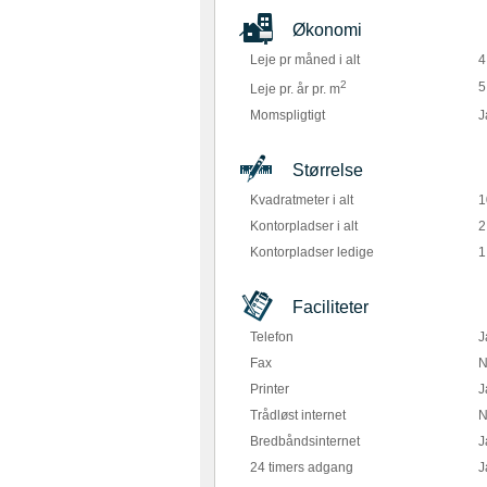
Økonomi
Leje pr måned i alt
4
2
5
Leje pr. år pr. m
Momspligtigt
J
Størrelse
Kvadratmeter i alt
1
Kontorpladser i alt
2
Kontorpladser ledige
1
Faciliteter
Telefon
J
Fax
N
Printer
J
Trådløst internet
N
Bredbåndsinternet
J
24 timers adgang
J