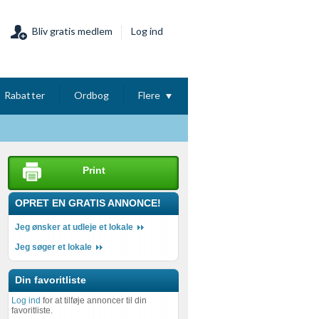
Bliv gratis medlem
Log ind
Rabatter
Ordbog
Flere
Print
OPRET EN GRATIS ANNONCE!
Jeg ønsker at udleje et lokale
Jeg søger et lokale
Din favoritliste
Log ind
for at tilføje annoncer til din
favoritliste.