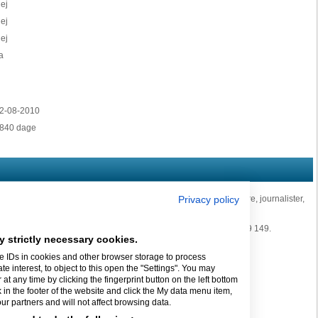
ej
ej
ej
a
2-08-2010
840 dage
i nyistandsat fabriksbygning til grafikere, tekstforfattere, designere, journalister,
Privacy policy
ndgangsvinkel.
rne – eller vil du høre nærmere, så kontakt Mette Pedersen på 26 169 149.
y strictly necessary cookies.
e IDs in cookies and other browser storage to process
v.
interest, to object to this open the "Settings". You may
t any time by clicking the fingerprint button on the left bottom
k in the footer of the website and click the My data menu item,
adgang
r partners and will not affect browsing data.