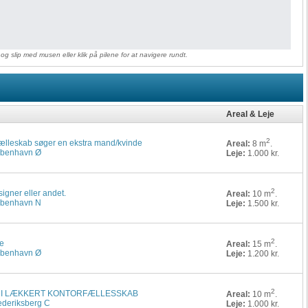
 og slip med musen eller klik på pilene for at navigere rundt.
 data from different sources
Areal & Leje
2
rfælleskab søger en ekstra mand/kvinde
Areal:
8 m
.
København Ø
Leje:
1.000 kr.
2
signer eller andet.
Areal:
10 m
.
København N
Leje:
1.500 kr.
2
ie
Areal:
15 m
.
København Ø
Leje:
1.200 kr.
2
S I LÆKKERT KONTORFÆLLESSKAB
Areal:
10 m
.
rederiksberg C
Leje:
1.000 kr.