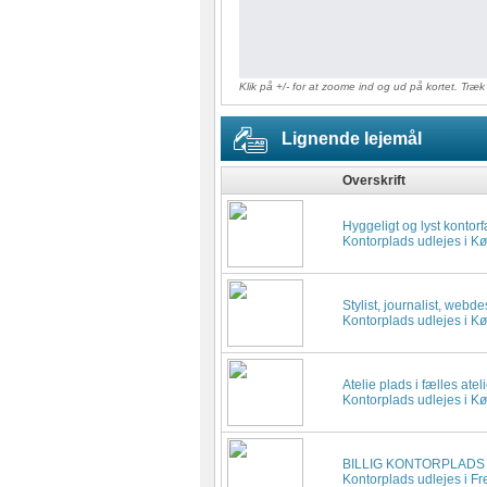
Measure advertising performance
Measure content performance
Klik på +/- for at zoome ind og ud på kortet. Træk
Understand audiences through statistics or combinations of
Lignende lejemål
Develop and improve services
Overskrift
Use limited data to select content
Hyggeligt og lyst konto
IAB Special Features:
Kontorplads udlejes i 
Use precise geolocation data
Stylist, journalist, webde
Identify devices based on information actively requested
Kontorplads udlejes i 
Non-IAB processing purposes:
Necessary
Atelie plads i fælles atel
Kontorplads udlejes i 
Performance
BILLIG KONTORPLAD
Functional
Kontorplads udlejes i F