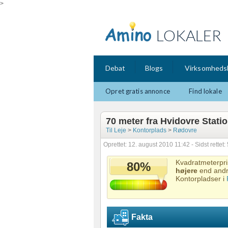
>
LOKALER
Debat
Blogs
Virksomheds
Opret gratis annonce
Find lokale
70 meter fra Hvidovre Stati
Til Leje
>
Kontorplads
>
Rødovre
Oprettet: 12. august 2010 11:42 - Sidst rettet
Kvadratmeterpr
80%
højere
end and
Kontorpladser i
Fakta