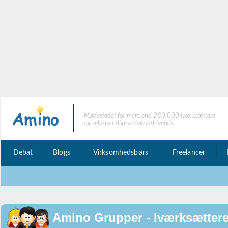
Mødestedet for mere end 280.000 iværksættere
og selvstændige erhvervsdrivende.
Debat
Blogs
Virksomhedsbørs
Freelancer
Amino Grupper - Iværksættere