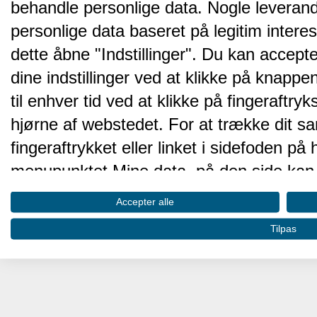
behandle personlige data. Nogle leveran
personlige data baseret på legitim intere
dette åbne "Indstillinger". Du kan accepte
dine indstillinger ved at klikke på knappen 
til enhver tid ved at klikke på fingeraftr
hjørne af webstedet. For at trække dit sa
fingeraftrykket eller linket i sidefoden p
menupunktet Mine data, på den side kan 
Disse valg vil blive signaleret til vores pa
Accepter alle
browserdata.
Tilpas
Vi og vores partnere behandler d
hjemmesidens ydeevne og gøre 
Opbevare og/eller tilgå oplysninger på 