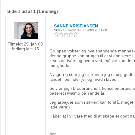
Side 1 ud af 1 (1 indlæg)
SANNE KRISTIANSEN
Skrevet
Skrev: 09-03-2009 kl. 14:00
Tilmeldt 29. jan 09
Indlæg ialt:
15
Gruppen vokser og nye spändende mennesker
denne gruppe kan bruges til at vi danskere i
kryds og tvärs og hvem ved, måske kan der
muligheder.
Nysgerrig som jeg er, kunne jeg stadig godt t
landet i befinder jer og hvad i laver.
Selv er jeg i brödbranchen, konsulentbranc
baseret i Malmö på 7énde år.
Jeg arbejder som i sikkert kan forstå, meget 
lade väre:)
Håber at i vil väre med til at skape et godt nä
dbh