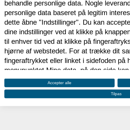
behandle personlige data. Nogle leveran
personlige data baseret på legitim intere
dette åbne "Indstillinger". Du kan accepte
dine indstillinger ved at klikke på knappen 
til enhver tid ved at klikke på fingeraftr
hjørne af webstedet. For at trække dit sa
fingeraftrykket eller linket i sidefoden p
menupunktet Mine data, på den side kan 
Disse valg vil blive signaleret til vores pa
Accepter alle
browserdata.
Tilpas
Vi og vores partnere behandler d
hjemmesidens ydeevne og gøre 
Opbevare og/eller tilgå oplysninger på 