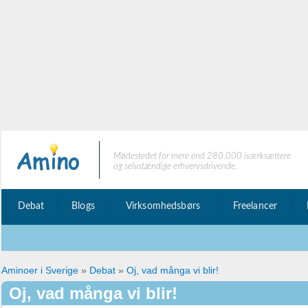
Mødestedet for mere end 280.000 iværksættere
og selvstændige erhvervsdrivende.
Debat
Blogs
Virksomhedsbørs
Freelancer
Aminoer i Sverige
»
Debat
»
Oj, vad många vi blir!
Oj, vad många vi blir!