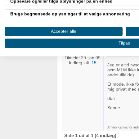
Opbevare og/eller tilgå oplysninger på en enhed
Bruge begrænsede oplysninger til at vælge annoncering
Amino Karma for ind
Oprette profiler til tilpasset annoncering
Accepter alle
SANNE KRIS
Bruge profiler til at vælge tilpasset annoncering
Tilpas
Skrevet
Skrev: 07
Oprette profiler for at tilpasse indhold
Tilmeldt 29. jan 09
Indlæg ialt:
15
Bruge profiler til at vælge tilpasset indhold
Jeg er altid ny
ocm MLM ikke in
andet tilfälde).
Måle annonceringseffektivitet
Et möde, ikke f
mig privat med 
Måle indholdseffektivitet
dbn
Forstå målgrupper gennem statistikker eller kombinationer af
Sanne
kilder
Udvikle og forbedre tjenester
Amino Karma for ind
Bruge begrænsede oplysninger til at vælge indhold
Side 1 ud af 1 (4 indlæg)