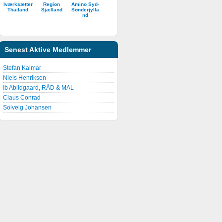
Iværksætter
Region
Amino Syd-
Thailand
Sjælland
Sønderjylla
nd
Senest Aktive Medlemmer
Stefan Kalmar
Niels Henriksen
Ib Abildgaard, RÅD & MAL
Claus Conrad
Solveig Johansen