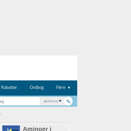
Rabatter
Ordbog
Flere
på Amino
?
Aminoer i