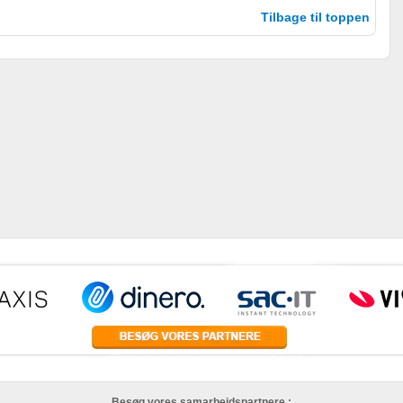
Tilbage til toppen
r
Besøg vores samarbejdspartnere :