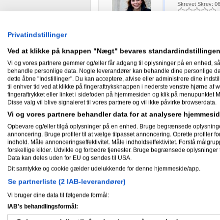
Skrevet
Skrev: 06
Tilmeldt 29. jan 09
Indlæg ialt:
15
Privatindstillinger
Kan du uddybe h
Ved at klikke på knappen "Nægt" bevares standardindstillingen
Amino Karma for ind
Vi og vores partnere gemmer og/eller får adgang til oplysninger på en enhed, så
behandle personlige data. Nogle leverandører kan behandle dine personlige data
David Duun
dette åbne "Indstillinger". Du kan acceptere, afvise eller administrere dine indstil
Skrevet
Skrev: 06
til enhver tid ved at klikke på fingeraftryksknappen i nederste venstre hjørne af w
fingeraftrykket eller linket i sidefoden på hjemmesiden og klik på menupunktet M
Disse valg vil blive signaleret til vores partnere og vil ikke påvirke browserdata.
Fra Holeby
Vi og vores partnere behandler data for at analysere hjemmes
Tilmeldt 25. feb 09
Hej Sanne,
Indlæg ialt:
13
Opbevare og/eller tilgå oplysninger på en enhed. Bruge begrænsede oplysninger ti
annoncering. Bruge profiler til at vælge tilpasset annoncering. Oprette profiler for 
indhold. Måle annonceringseffektivitet. Måle indholdseffektivitet. Forstå målgrup
Jeg leder efter p
forskellige kilder. Udvikle og forbedre tjenester. Bruge begrænsede oplysninger t
høre om en forre
Data kan deles uden for EU og sendes til USA.
muligheder i sig
Dit samtykke og cookie gælder udelukkende for denne hjemmeside/app.
Jeg kan dog ikk
Se partnerliste (2 IAB-leverandører)
indlægget nævn
Vi bruger dine data til følgende formål:
Så hvis du har ti
IAB's behandlingsformål: