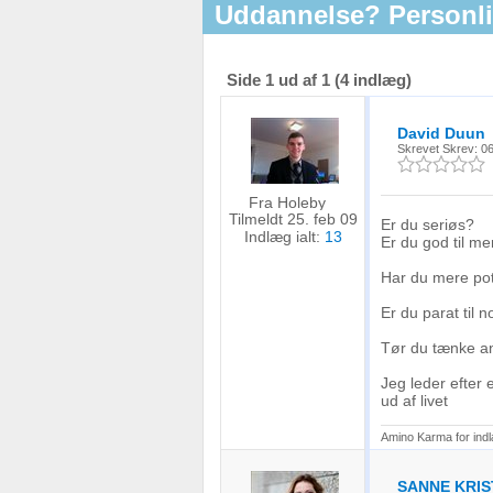
Uddannelse? Personli
Side 1 ud af 1 (4 indlæg)
David Duun
Skrevet
Skrev: 06
Fra Holeby
Tilmeldt 25. feb 09
Er du seriøs?
Indlæg ialt:
13
Er du god til m
Har du mere pot
Er du parat til n
Tør du tænke a
Jeg leder efter
ud af livet
Amino Karma for ind
SANNE KRIS