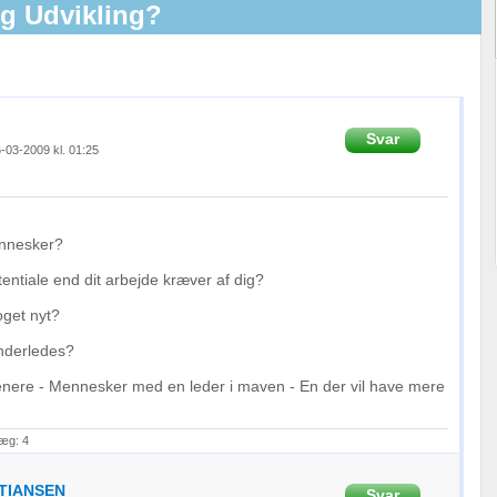
g Udvikling?
Svar
-03-2009 kl. 01:25
ennesker?
entiale end dit arbejde kræver af dig?
oget nyt?
nderledes?
 enere - Mennesker med en leder i maven - En der vil have mere
læg: 4
TIANSEN
Svar