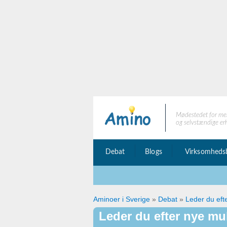
Mødestedet for me
og selvstændige er
Debat
Blogs
Virksomheds
Aminoer i Sverige
»
Debat
»
Leder du eft
Leder du efter nye mu