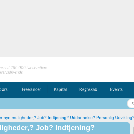
re end 280.000 iværksættere
hvervsdrivende.
børs
Freelancer
Kapital
Regnskab
Events
er nye muligheder,? Job? Indtjening? Uddannelse? Personlig Udvikling
ligheder,? Job? Indtjening?