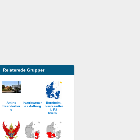
Relaterede Grupper
Amino
Iværksætter
Bornholm.
Skanderbor
e i Aalborg
Iværksætter
g
i. På
tværs...