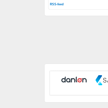
IAB Special Features:
RSS-feed
Bruge præcise geografiske placeringsoplysninger
Identificere enheder baseret på aktivt anmodede oplysninge
Ikke-IAB-behandlingsformål:
Nødvendig
Ydeevne
Funktionel
Annoncering / marketing