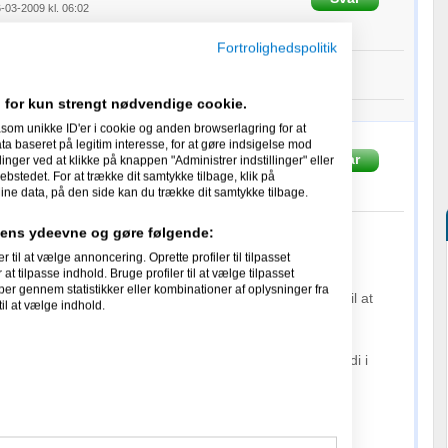
-03-2009 kl. 06:02
Fortrolighedspolitik
vor du vil hen med dette?
 for kun strengt nødvendige cookie.
læg: 4
som unikke ID'er i cookie og anden browserlagring for at
 baseret på legitim interesse, for at gøre indsigelse mod
Svar
linger ved at klikke på knappen "Administrer indstillinger" eller
-03-2009 kl. 10:11
ebstedet. For at trække dit samtykke tilbage, klik på
ine data, på den side kan du trække dit samtykke tilbage.
idens ydeevne og gøre følgende:
l at vælge annoncering. Oprette profiler til tilpasset
at tilpasse indhold. Bruge profiler til at vælge tilpasset
per gennem statistikker eller kombinationer af oplysninger fra
ersoner der er parat til at bruge 1 1/2 time af deres tid til at
il at vælge indhold.
tningside, som specielt i disse tider har meget store
.
e bruge hvem som helst og leder efter mennesker med di i
te egenskaber.
d til et møde må du sige til.