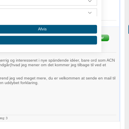
læg: 4
Afvis
TIANSEN
Svar
-03-2009 kl. 07:56
sgerrig og interesseret i nye spändende idéer, bare ord som ACN
dgår(hvad jeg mener om det kommer jeg tilbage til ved et
örend jeg ved meget mere, du er velkommen at sende en mail til
en uddybet forklaring.
 oplysninger fra forskellige
læg: 3