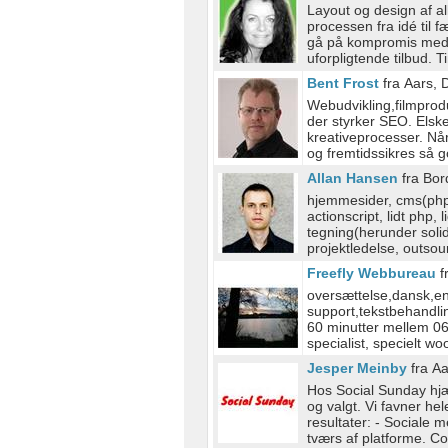
Layout og design af al
processen fra idé til 
gå på kompromis med k
uforpligtende tilbud. T
Bent Frost
fra Aars,
Webudvikling,filmprodu
der styrker SEO. Elsk
kreativeprocesser. Når
og fremtidssikres så g
Allan Hansen
fra Bor
hjemmesider, cms(php 
actionscript, lidt php, 
tegning(herunder soli
projektledelse, outsou
Freefly Webbureau
f
oversættelse,dansk,enge
support,tekstbehandling
60 minutter mellem 0
specialist, specielt 
Jesper Meinby
fra A
Hos Social Sunday hjæ
og valgt. Vi favner hel
resultater: - Sociale 
tværs af platforme. Co