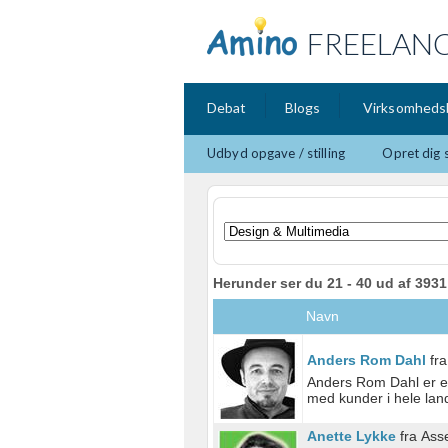
FREELAN
Debat
Blogs
Virksomheds
Udbyd opgave / stilling
Opret dig 
Herunder ser du 21 - 40 ud af 393
Navn
Anders Rom Dahl
fra
Anders Rom Dahl er en 
med kunder i hele land
Anette Lykke
fra Ass