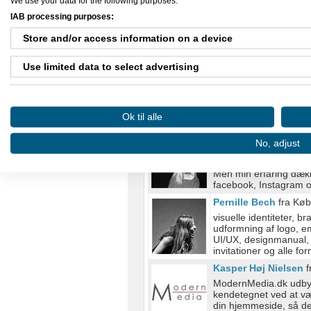
We use your data for the following purposes:
IAB processing purposes:
Anja Lysholm
fra Ha
Store and/or access information on a device
Speak, indtaling, voic
Use limited data to select advertising
Tonny Schnoor
fra 
Create profiles for personalised advertising
WP hjemmesider Speci
Skrivearbejde: Pressem
Ok til alle
Use profiles to select personalised advertising
Mai-Britt Sandvad
fr
No, adjust
Jeg kan klare opgaven f
Create profiles to personalise content
brochuredesign, bøger, 
Men min erfaring dæk
Use profiles to select personalised content
facebook, Instagram og
Pernille Bech
fra Kø
Measure advertising performance
visuelle identiteter, 
udformning af logo, e
Measure content performance
UI/UX, designmanual, 
invitationer og alle fo
Understand audiences through statistics or combinations of
Kasper Høj Nielsen
f
ModernMedia.dk udbyd
Develop and improve services
kendetegnet ved at væ
din hjemmeside, så de