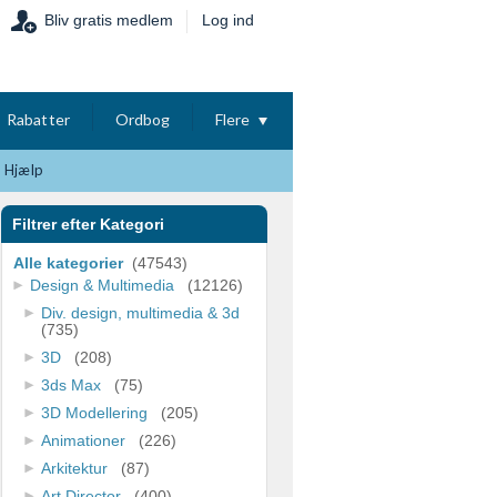
Bliv gratis medlem
Log ind
Rabatter
Ordbog
Flere
Hjælp
Filtrer efter Kategori
Alle kategorier
(47543)
Design & Multimedia
(12126)
Div. design, multimedia & 3d
(735)
3D
(208)
3ds Max
(75)
3D Modellering
(205)
Animationer
(226)
Arkitektur
(87)
Art Director
(400)