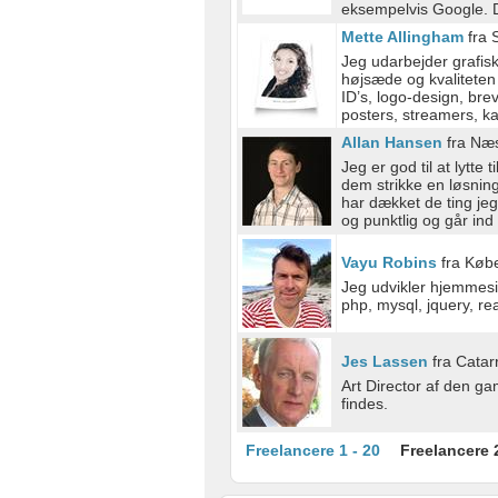
eksempelvis Google. D
Use limited data to select content
Mette Allingham
fra 
IAB Special Features:
Jeg udarbejder grafisk
højsæde og kvaliteten 
Use precise geolocation data
ID’s, logo-design, brev
posters, streamers, 
Identify devices based on information actively requested
Allan Hansen
fra Næ
Jeg er god til at lytte
Non-IAB processing purposes:
dem strikke en løsnin
har dækket de ting jeg 
Necessary
og punktlig og går ind f
Performance
Vayu Robins
fra Køb
Jeg udvikler hjemmes
Functional
php, mysql, jquery, re
Advertising
Jes Lassen
fra Catarr
Art Director af den g
findes.
Freelancere 1 - 20
Freelancere 