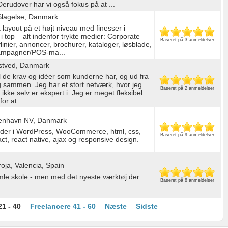
erudover har vi også fokus på at ...
Slagelse, Danmark
 layout på et højt niveau med finesser i
i top – alt indenfor trykte medier: Corporate
Baseret på 3 anmeldelser
linier, annoncer, brochurer, kataloger, løsblade,
kampagner/POS-ma...
stved, Danmark
 til de krav og idéer som kunderne har, og ud fra
g sammen. Jeg har et stort netværk, hvor jeg
Baseret på 2 anmeldelser
ikke selv er ekspert i. Jeg er meget fleksibel
or at...
enhavn NV, Danmark
ider i WordPress, WooCommerce, html, css,
Baseret på 9 anmeldelser
act, react native, ajax og responsive design.
oja, Valencia, Spain
amle skole - men med det nyeste værktøj der
Baseret på 8 anmeldelser
21 - 40
Freelancere 41 - 60
Næste
Sidste