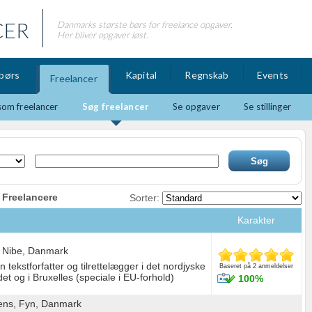
CER
Danmarks største børs for freelance opgaver.
Her bliver opgaver løst.
børs
Kapital
Regnskab
Events
Freelancer
som freelancer
Søg freelancer
Se opgaver
Se stillinger
1 Freelancere
Sorter:
Karakter
 Nibe, Danmark
tekstforfatter og tilrettelægger i det nordjyske
Baseret på 2 anmeldelser
et og i Bruxelles (speciale i EU-forhold)
100%
ens, Fyn, Danmark