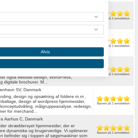
slev, Danmark
e-over
Baseret på 3 anmeldelser
Svendborg, Danmark
alist i DIVI Markedsføring på abonnement
Baseret på 2 anmeldelser
eddelelser, salgstekster og tekster til web.
Afvis
a Skørping, Danmark
ra fra idé til tryk-levering. Mit speciale er
folder, billedbehandling og grafisk identitet.
Baseret på 3 anmeldelser
ker også website-design, WordPress,
 digitale brochurer. M...
benhavn SV, Danmark
branding, design og opsætning af foldere m.m.,
mballage, design af wordpress hjemmesider,
Baseret på 2 anmeldelser
konceptudvikling, målgruppeanalyse, redesign,
rmer for merchand...
 data from different sources
ra Aarhus C, Danmark
er skræddersyet hjemmesider, der er
re dynamiske og brugervenlige. Vi optimerer
Baseret på 2 anmeldelser
n befinder sig i toppen af søgemaskiner som