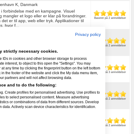
benhavn K, Danmark
ng i forbindelse med en kampagne. Visuel
og mangler et logo eller er klar på forandringer.
Baseret på 2 anmeldelser
et er til app, web eller tryk. Applikationer til
, hvor f...
Privacy policy
a Rødovre, Danmark
Baseret på 2 anmeldelser
y strictly necessary cookies.
e IDs in cookies and other browser storage to process
interest, to object to this open the "Settings". You may
sen
fra Valby, Danmark
t any time by clicking the fingerprint button on the left bottom
e slags grafiske opgaver og tryller hjemmevant
k in the footer of the website and click the My data menu item,
Baseret på 3 anmeldelser
g online medier, samt foto.
r partners and will not affect browsing data.
ce and to do the following:
København S, Danmark
g. Create profiles for personalised advertising. Use profiles to
 visualisering, compositing, After Effects,
iles to select personalised content. Measure advertising
 animation, Teknisk illustration, Cartoon
Baseret på 2 anmeldelser
tics or combinations of data from different sources. Develop
gn, Print, Grafik, DTP.
data. Actively scan device characteristics for identification.
 Szczecin, Poland
yksager hjælp til at komme helskindet igennem
Baseret på 2 anmeldelser