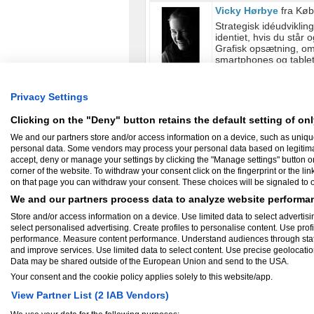
Vicky Hørbye
fra Kø
Strategisk idéudvikli
identiet, hvis du står 
Grafisk opsætning, om d
smartphones og tablets
Tim Lynge Resdal
fr
Privacy Settings
Filmproduktion
Clicking on the "Deny" button retains the default setting of onl
We and our partners store and/or access information on a device, such as uniqu
personal data. Some vendors may process your personal data based on legitimate 
Thomas Niels Thom
accept, deny or manage your settings by clicking the "Manage settings" button or a
TNT Factory løser all
corner of the website. To withdraw your consent click on the fingerprint or the lin
indenfor både trykte o
on that page you can withdraw your consent. These choices will be signaled to ou
We and our partners process data to analyze website performan
Mikkel Strøbech
fra 
Store and/or access information on a device. Use limited data to select advertisin
2D og 3D animation, 3D
select personalised advertising. Create profiles to personalise content. Use prof
Motion graphics, Flash
performance. Measure content performance. Understand audiences through statis
illustration, Logo-desi
and improve services. Use limited data to select content. Use precise geolocation 
Data may be shared outside of the European Union and send to the USA.
Anders Helleshøj
fra
Your consent and the cookie policy applies solely to this website/app.
Grafisk layout Idé Tr
View Partner List (2 IAB Vendors)
processen