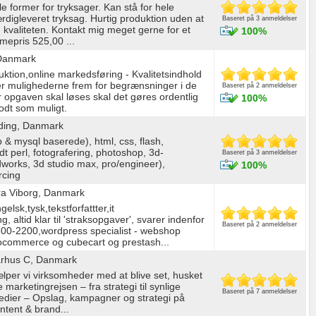
le former for tryksager. Kan stå for hele
færdigleveret tryksag. Hurtig produktion uden at
Baseret på 3 anmeldelser
valiteten. Kontakt mig meget gerne for et
100%
imepris 525,00 ...
 Danmark
ktion,online markedsføring - Kvalitetsindhold
er mulighederne frem for begrænsninger i de
Baseret på 2 anmeldelser
 opgaven skal løses skal det gøres ordentlig
100%
odt som muligt.
ding, Danmark
& mysql baserede), html, css, flash,
lidt perl, fotografering, photoshop, 3d-
Baseret på 3 anmeldelser
dworks, 3d studio max, pro/engineer),
100%
rcing
ra Viborg, Danmark
lsk,tysk,tekstforfattter,it
, altid klar til 'straksopgaver', svarer indenfor
Baseret på 2 anmeldelser
600-2200,wordpress specialist - webshop
woocommerce og cubecart og prestash...
arhus C, Danmark
lper vi virksomheder med at blive set, husket
e marketingrejsen – fra strategi til synlige
Baseret på 7 anmeldelser
medier – Opslag, kampagner og strategi på
ntent & brand...