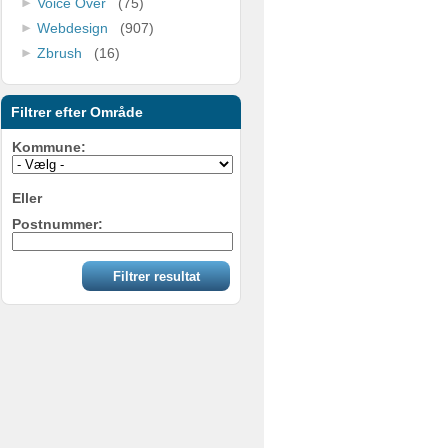
Voice Over
(75)
Webdesign
(907)
Zbrush
(16)
Filtrer efter Område
Kommune:
Eller
Postnummer: