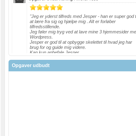
"Jeg er yderst tilfreds med Jesper - han er super god t
at lære fra sig og hjælpe mig . Alt er forløber
tilfredsstillende.
Jeg føler mig tryg ved at lave mine 3 hjemmesider m
Wordpress.
Jesper er god til at opbygge skelettet til hvad jeg har
brug for og guide mig videre.
Kan kun anbefale Jesper.
Venlig hilsen Wanda P.
Opgaver udbudt
"
Malene Riber
den 17-06-2020
Opgave: Lav betalings løsning i Wordpress med
Stripe.com
"Jesper kan helt klart anbefales.
Han løste opgaven til UG med kryds og slange. "
Jens Højgaard
den 10-06-2019
Opgave: Optimering af hjemmeside