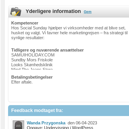
Yderligere information
Gem
Kompetencer
Hos Social Sunday hjælper vi virksomheder med at blive set,
husket og valgt. Vi favner hele marketingrejsen – fra strategi til
synlige resultater:
- Sociale medier – Opslag, kampagner og strategi på tværs af
Tidligere og nuværende ansættelser
platforme.
SAMUIHOLIDAY.COM
Sundby Mors Friskole
Content & branding – Tekster, billeder og videoer, der skaber
Looks Skønhedsklinik
genkendelse og engagement.
Mind The Jeans Store
Gunver Grøn Zoneterapi
Annoncering – Målrettede kampagner på Meta, Google og
Betalingsbetingelser
vWood
LinkedIn.
Efter aftale.
Cafe Baghuset
Web & SEO – Professionelle WordPress-hjemmesider, der
performer og rangerer.
Feedback modtaget fra:
Wanda Przygonska
den 06-04-2023
Opgave: Undervisning i WordPress