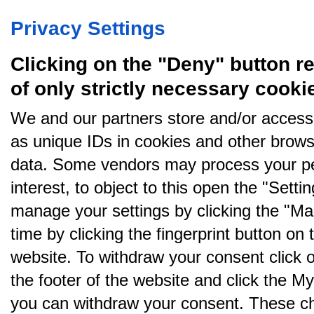
Amino bruger cookies, tyg på den..
"Har haft et fremragende samarbejde med Jesper. Vi 
Privacy Settings
et reklamebureau som er lokaliseret på en populær
turistø i Thailand. Vi har ledt efter en digital løsning til a
publisere de artikler og fotos vi producerer, og her tog
Clicking on the "Deny" button re
Jesper ejerskab fra dag et. Han udfordrede os på vor
ideer og tanker på meget konstruktiv vis og hele tiden
of only strictly necessary cooki
med tanke på at få det optimale slutprodukt.
We and our partners store and/or access
Jeg kan kun give Jesper min aller bedste anbefalinger
Hans indstilling og professionalisme var lige netop det
as unique IDs in cookies and other brows
vi håbede på at finde. 16 mennesker bød ind på
opgaven og hvor er jeg glad for at vi endte med netop
data. Some vendors may process your pe
Jesper.
interest, to object to this open the "Sett
Hvis du/I skulle have behov for yderligere info omkrin
Jespers arbejde, så tøv endelig ikke med at tage fat i
manage your settings by clicking the "Ma
mig.
time by clicking the fingerprint button on 
Mvh
website. To withdraw your consent click on 
Mads Lyck"
the footer of the website and click the 
P Hansen
den 16-10-2016
Opgave: Grafisk opsætning af CV
you can withdraw your consent. These cho