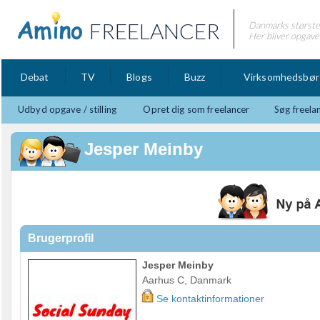
FREELANCER
Danmarks største 
Her bliver opgaver
Debat
TV
Blogs
Buzz
Virksomhedsbør
Udbyd opgave / stilling
Opret dig som freelancer
Søg freela
Jesper Meinby
Brugerprofil
Jesper Meinby
Aarhus C, Danmark
Se kontaktinformationer