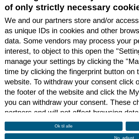
of only strictly necessary cooki
We and our partners store and/or access
as unique IDs in cookies and other brows
data. Some vendors may process your pe
interest, to object to this open the "Sett
manage your settings by clicking the "Ma
time by clicking the fingerprint button on 
website. To withdraw your consent click on 
the footer of the website and click the 
you can withdraw your consent. These cho
partners and will not affect browsing data
We and our partners process da
Ok til alle
performance and to do the follo
No, adjust