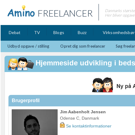
FREELANCER
Danmarks største 
Her bliver opgaver
Debat
TV
Blogs
Buzz
Virksomhedsbør
Udbyd opgave / stilling
Opret dig som freelancer
Søg freela
Hjemmeside udvikling i bedst
Brugerprofil
Jim Aabenholt Jensen
Odense C, Danmark
Se kontaktinformationer