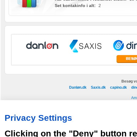
Set kontakinfo i alt:
2
Besøg vo
Danløn.dk
Saxis.dk
capino.dk
din
Ami
Køb annoncer på Amino
Regler for brug af Amino
Nyhedsbrev
Om Amino
Privacy Settings
Amino bruger cookies, tyg på den..
Clicking on the "Deny" button re