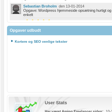
Sebastian Broholm
den 13-01-2014
Opgave: Wordpress hjemmeside opsætning hurtigt og
enkelt
"Jim har været enormt professionel i vores samarbej
Opgaver udbudt
og overholdt alle aftaler samt været meget fleksibel!
Vi har fået det produkt vi ønskede os og en udførlig
Kortere og SEO venlige tekster
gennemgang så vi kan stå på egne ben nu.
Hjemmesiden er bygget op så selv de mindre IT-
stærke i vores bestyrelse kan finde ud af at håndtere
det.
De funktioner vi har efterspurgt er blevet opfyldt 100%
Vi vil klart arbejde med Jim igen hvis vi skal have lave
noget nyt!"
Sanne Sussen
den 07-09-2013
Opgave: Personlig hjemmeside med parallax
scrolling(haste opgave)
"Min oplevelse er, at Jim Aabenholt Jensen er både
seriøs, ansvarlig og effektiv at arbejde sammen med.
User Stats
Opgaverne er blevet løst hurtigt og tilfredsstillende. J
vil med hjertes gerne anbefale ham videre til andre :)"
Har været Amino Freelancer siden:
10-