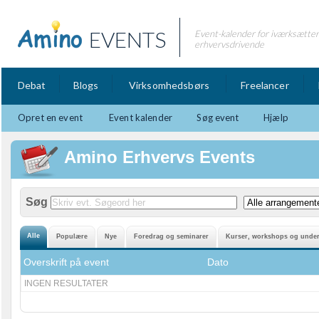
EVENTS
Event-kalender for iværksætte
erhvervsdrivende
Debat
Blogs
Virksomhedsbørs
Freelancer
Opret en event
Event kalender
Søg event
Hjælp
Amino Erhvervs Events
Søg
Overskrift på event
Dato
INGEN RESULTATER