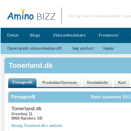
BIZZ
Oversigt over små virksomheder i Dan
Debat
Blogs
Virksomhedsbørs
Freelancer
Opret gratis virksomhedsprofil
Søg via Kort
Hjælp
Tonerland.dk
Firmaprofil
Sidst opdateret 23/1
Tonerland.dk
Grenåvej 11
8960 Randers SØ
Besøg Tonerland.dk's website