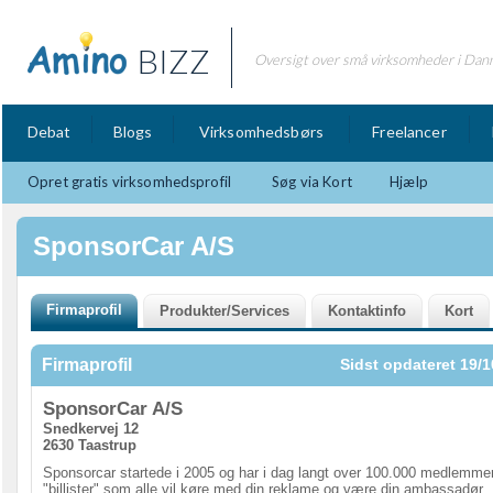
BIZZ
Oversigt over små virksomheder i Dan
Debat
Blogs
Virksomhedsbørs
Freelancer
Opret gratis virksomhedsprofil
Søg via Kort
Hjælp
SponsorCar A/S
Firmaprofil
Sidst opdateret 19/1
SponsorCar A/S
Snedkervej 12
2630 Taastrup
Sponsorcar startede i 2005 og har i dag langt over 100.000 medlemme
"billister" som alle vil køre med din reklame og være din ambassadør.