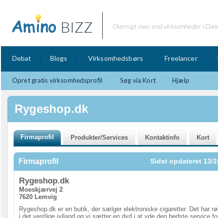
BIZZ
Oversigt over små virksomheder i Dan
Debat
Blogs
Virksomhedsbørs
Freelancer
Opret gratis virksomhedsprofil
Søg via Kort
Hjælp
Rygeshop.dk
Firmaprofil
Sidst opdateret 13/1
Rygeshop.dk
Moeskjærvej 2
7620 Lemvig
Rygeshop.dk er en butik, der sælger elektroniske cigaretter. Det har r
i det vestlige jylland og vi sætter en dyd i at yde den bedste service fo