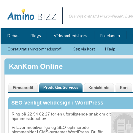
BIZZ
Oversigt over små virksomheder i Dan
Debat
Blogs
Virksomhedsbørs
Freelancer
Opret gratis virksomhedsprofil
Søg via Kort
Hjælp
KanKom Online
SEO-venligt webdesign i WordPress
Ring på 22 94 62 27 for en uforpligtende snak om dit
hjemmesidebehov.
Vi laver mobilvenlige og SEO-optimerede
hjemmesider i CMS-systemet WordPress. Du får