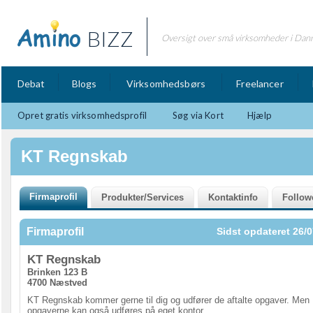
BIZZ
Oversigt over små virksomheder i Dan
Debat
Blogs
Virksomhedsbørs
Freelancer
Opret gratis virksomhedsprofil
Søg via Kort
Hjælp
KT Regnskab
Firmaprofil
Sidst opdateret 26/0
KT Regnskab
Brinken 123 B
4700 Næstved
KT Regnskab kommer gerne til dig og udfører de aftalte opgaver. Men
opgaverne kan også udføres på eget kontor.