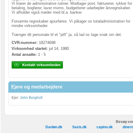
Vi klarer de administrative rutiner. Modtager post, fakturerer, rykker for
betaling, bogfører, laver moms, budgetterer udarbejder årsregnskaber.
Vi afholder også møder med bl.a. banker.
Forsømte regnskaber ajourføres. Vi påtager os totaladministration for
mindre virksomheder.
Trænger dit personale til et "pift" ja, så lad os tage snak om det.
CVR-nummer:
18274698
Virksomhed startet:
jul 14, 1980
Antal ansatte:
1 - 5
Ejere og medarbejdere
Ejer:
John Borgholt
Besøg vor
Danløn.dk
Saxis.dk
capino.dk
diner