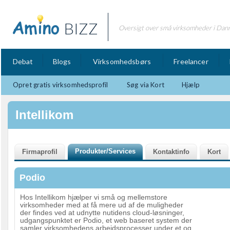
BIZZ
Oversigt over små virksomheder i Dan
Debat
Blogs
Virksomhedsbørs
Freelancer
Opret gratis virksomhedsprofil
Søg via Kort
Hjælp
Intellikom
Podio
Hos Intellikom hjælper vi små og mellemstore
virksomheder med at få mere ud af de muligheder
der findes ved at udnytte nutidens cloud-løsninger,
udgangspunktet er Podio, et web baseret system der
samler virksomhedens arbejdsprocesser under et og