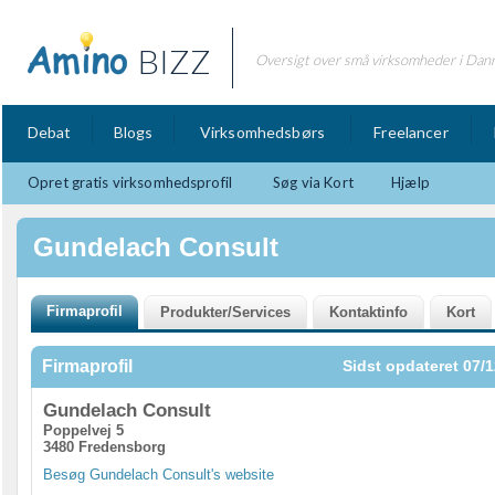
BIZZ
Oversigt over små virksomheder i Dan
Debat
Blogs
Virksomhedsbørs
Freelancer
Opret gratis virksomhedsprofil
Søg via Kort
Hjælp
Gundelach Consult
Firmaprofil
Sidst opdateret 07/1
Gundelach Consult
Poppelvej 5
3480 Fredensborg
Besøg Gundelach Consult's website