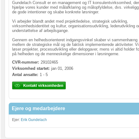
Gundelach Consult er en management og IT konsulentvirksomhed, der
hjælpe vores kunder med målafklaring og målopfyldelse, dvs. virkelig
de gode intentioner og skabe konkrete løsninger.
Vi arbejder blandt andet med projektledelse, strategisk udvikling,
virksomhedsidentitet og kultur, organisationsudvikling, lederudvikling o
understøttelse af arbejdsgange.
Gennem en helhedsorienteret indgangsvinkel skaber vi sammenhæng
mellem de strategiske mål og de faktisk implementerede aktiviteter. Vi
løser projekter, procesudvikling eller delopgaver, mens vi altid holder f
på helheden og de menneskelige dimensioner i løsningerne.
CVR-nummer:
29102465
Virksomhed startet:
jan 01, 2006
Antal ansatte:
1 - 5
Ejere og medarbejdere
Ejer:
Erik Gundelach