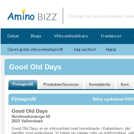
BIZZ
Oversigt over små virksomheder i Dan
Debat
Blogs
Virksomhedsbørs
Freelancer
Opret gratis virksomhedsprofil
Søg via Kort
Hjælp
Good Old Days
Firmaprofil
Sidst opdateret 03/0
Good Old Days
Nordmarksvænge 69
2625 Vallensbæk
Good Old Days er en virksomhed med hovedsæde i København, der
handler med antikviteter. Vi køber og sælger sølv og guldsmykker, søl