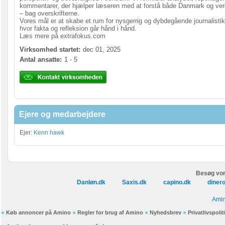
kommentarer, der hjælper læseren med at forstå både Danmark og ve
– bag overskrifterne.
Vores mål er at skabe et rum for nysgerrig og dybdegående journalistik
hvor fakta og refleksion går hånd i hånd.
Læs mere på extrafokus.com
Virksomhed startet:
dec 01, 2025
Antal ansatte:
1 - 5
Ejere og medarbejdere
Ejer:
Kenn hawk
Besøg vor
Danløn.dk
Saxis.dk
capino.dk
diner
Amin
Køb annoncer på Amino
Regler for brug af Amino
Nyhedsbrev
Privatlivspolit