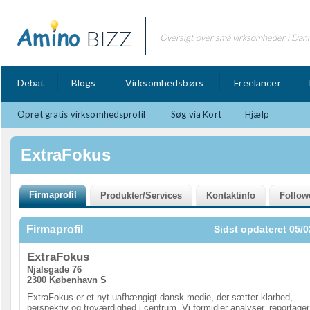
BIZZ
Oversigt over små virksomheder i Dan
Debat
Blogs
Virksomhedsbørs
Freelancer
Opret gratis virksomhedsprofil
Søg via Kort
Hjælp
ExtraFokus
Firmaprofil
Sidst opdateret 05/0
ExtraFokus
Njalsgade 76
2300 København S
ExtraFokus er et nyt uafhængigt dansk medie, der sætter klarhed,
perspektiv og troværdighed i centrum. Vi formidler analyser, reportager