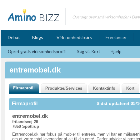
BIZZ
Oversigt over små virksomheder i Dan
Debat
Blogs
Virksomhedsbørs
Freelancer
Opret gratis virksomhedsprofil
Søg via Kort
Hjælp
entremobel.dk
Firmaprofil
Sidst opdateret 05/1
entremobel.dk
frilandsvej 26
7860 Spøttrup
Entremobel.dk har fokus på møbler til entreén, men vi har en målsætn
om at være total leverandør af alt til din entré. Derfor udvider vi næste