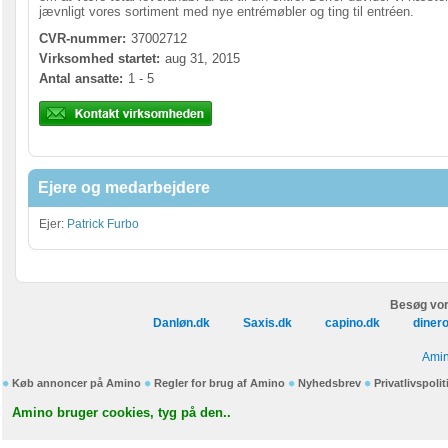
jævnligt vores sortiment med nye entrémøbler og ting til entréen.
CVR-nummer:
37002712
Virksomhed startet:
aug 31, 2015
Antal ansatte:
1 - 5
Ejere og medarbejdere
Ejer:
Patrick Furbo
Besøg vor
Danløn.dk
Saxis.dk
capino.dk
diner
Amin
Køb annoncer på Amino
Regler for brug af Amino
Nyhedsbrev
Privatlivspolit
Amino bruger cookies, tyg på den..