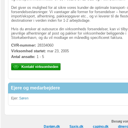
Det giver os mulighed for at sikre vores kunder de optimale transport- 
forsendelsesløsninger. Vi varetager alle former for forsendelser – heru
import/eksport, afhentning, pakkeopgaver etc., og vi leverer til de flest
destinationer i verden inden for 1-2 arbejdsdage.
Hvis du ønsker at outsource din virksomheds forsendelser, kan vi tilb
jævnlige afhentninger af post og pakker for virksomheder beliggende i
Storkøbenhavn, og du vil modtage en månedlig specificeret faktura.
CVR-nummer:
28334060
Virksomhed startet:
mar 23, 2005
Antal ansatte:
1 - 5
Ejere og medarbejdere
Ejer:
Søren
Besøg vor
Danløn.dk
Saxis.dk
capino.dk
diner