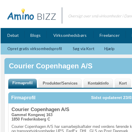
BIZZ
Oversigt over små virksomheder i Dan
Debat
Blogs
Virksomhedsbørs
Freelancer
Opret gratis virksomhedsprofil
Søg via Kort
Hjælp
Courier Copenhagen A/S
Firmaprofil
Sidst opdateret 23/0
Courier Copenhagen A/S
Gammel Kongevej 163
1850 Frederiksberg C
Courier Copenhagen A/S har samarbejdsaftaler med verdens førende k
og transportvirksomheder UPS, FedEx, DHL, GLS og Post Danmark.