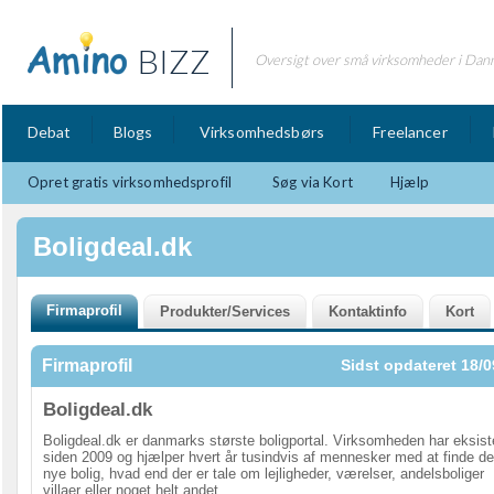
BIZZ
Oversigt over små virksomheder i Dan
Debat
Blogs
Virksomhedsbørs
Freelancer
Opret gratis virksomhedsprofil
Søg via Kort
Hjælp
Boligdeal.dk
Firmaprofil
Sidst opdateret 18/0
Boligdeal.dk
Boligdeal.dk er danmarks største boligportal. Virksomheden har eksist
siden 2009 og hjælper hvert år tusindvis af mennesker med at finde d
nye bolig, hvad end der er tale om lejligheder, værelser, andelsboliger
villaer eller noget helt andet.