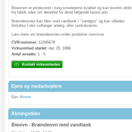
Bioovnen er produceret i tung smedejerns kvalitet og kan leveres direk
fra fabrik uden om detailled for deraf følgende lavere pris.
Brændeovnen kan fåes med vandtank / "vandgris" og kan således
tilsluttes f.eks solfanger anlæg, eller centralvarme.
Læs mere om brændeovnen under produkter /services
CVR-nummer:
12345678
Virksomhed startet:
dec 25, 1996
Antal ansatte:
1 - 5
Ejere og medarbejdere
Ejer:
Bioovn
Åbningstider
Bioovn - Brændeovn med vandtank