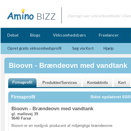
BIZZ
Oversigt over små virksomheder i Dan
Debat
Blogs
Virksomhedsbørs
Freelancer
Opret gratis virksomhedsprofil
Søg via Kort
Hjælp
Bioovn - Brændeovn med vandtank
Firmaprofil
Sidst opdateret 03/0
Bioovn - Brændeovn med vandtank
gl. møllevej 39
9640 Farsø
Bioovn er en nordjysk producent af miljørigtige brændeovne.