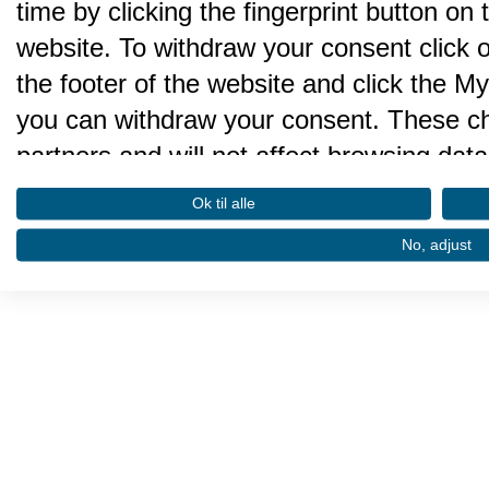
time by clicking the fingerprint button on 
website. To withdraw your consent click on 
the footer of the website and click the 
you can withdraw your consent. These cho
partners and will not affect browsing data
We and our partners process da
Ok til alle
performance and to do the follo
No, adjust
Store and/or access information on a devi
advertising. Create profiles for personalis
select personalised advertising. Create pr
Use profiles to select personalised conte
performance. Measure content performa
through statistics or combinations of data