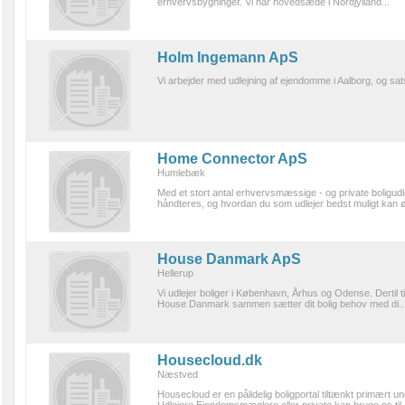
erhvervsbygninger. Vi har hovedsæde i Nordjylland...
Holm Ingemann ApS
Vi arbejder med udlejning af ejendomme i Aalborg, og sats
Home Connector ApS
Humlebæk
Med et stort antal erhvervsmæssige - og private boligud
håndteres, og hvordan du som udlejer bedst muligt kan ø
House Danmark ApS
Hellerup
Vi udlejer boliger i København, Århus og Odense. Dertil 
House Danmark sammen sætter dit bolig behov med di..
Housecloud.dk
Næstved
Housecloud er en pålidelig boligportal tiltænkt primært u