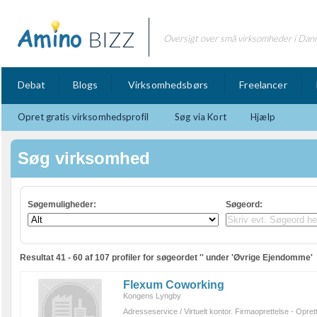
BIZZ
Oversigt over små virksomheder i Dan
Debat
Blogs
Virksomhedsbørs
Freelancer
Opret gratis virksomhedsprofil
Søg via Kort
Hjælp
Søg virksomhed
Søgemuligheder:
Søgeord
:
Resultat 41 - 60 af 107 profiler for søgeordet '' under 'Øvrige Ejendomme'
Flexum Coworking
Kongens Lyngby
Adresseservice / Virtuelt kontor. Firmaoprettelse - Opret