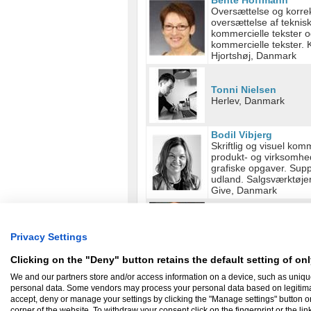
Bente Hoffmann
Oversættelse og korrek
oversættelse af teknisk
kommercielle tekster og
kommercielle tekster. K
Hjortshøj, Danmark
Tonni Nielsen
Herlev, Danmark
Bodil Vibjerg
Skriftlig og visuel kom
produkt- og virksomhe
grafiske opgaver. Supp
udland. Salgsværktøjer t
Give, Danmark
Mads Højsgaard
Web design (med user 
Logoer Rentegning
Privacy Settings
Aarhus N, Danmark
Clicking on the "Deny" button retains the default setting of onl
Mette Hansgaard
We and our partners store and/or access information on a device, such as uniqu
✅websites / SEO-strat
personal data. Some vendors may process your personal data based on legitimate 
marketing ✅E-mail mark
accept, deny or manage your settings by clicking the "Manage settings" button or a
Koordinator Opsætning
corner of the website. To withdraw your consent click on the fingerprint or the lin