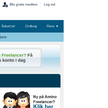
Bliv gratis medlem
Log ind
Rabatter
Ordbog
Flere
Hjælp
u
Freelancer?
Få
s konto i dag
.