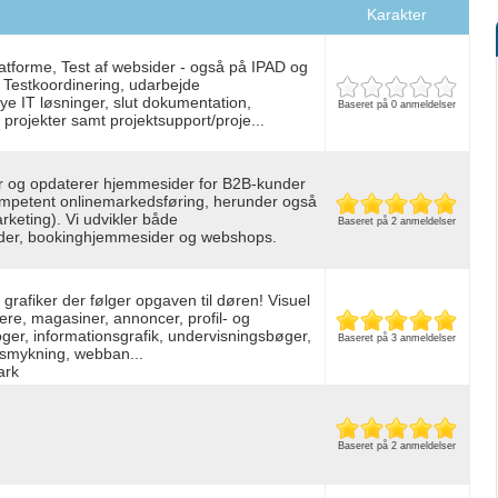
Karakter
platforme, Test af websider - også på IPAD og
 Testkoordinering, udarbejde
 nye IT løsninger, slut dokumentation,
Baseret på 0 anmeldelser
 projekter samt projektsupport/proje...
er og opdaterer hjemmesider for B2B-kunder
kompetent onlinemarkedsføring, herunder også
keting). Vi udvikler både
Baseret på 2 anmeldelser
er, bookinghjemmesider og webshops.
grafiker der følger opgaven til døren! Visuel
oldere, magasiner, annoncer, profil- og
ger, informationsgrafik, undervisningsbøger,
Baseret på 3 anmeldelser
dsmykning, webban...
ark
Baseret på 2 anmeldelser