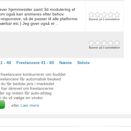
laver hjemmesider samt 3d modulering af
som også kan animeres efter behov.
responsive, så de passer til alle platforme
Baseret på 0 anmeldelser
ærbar etc.) Jeg giver også et ...
Baseret på 0 anmeldelser
1 - 40
Freelancere 41 - 60
Næste
Sidste
freelancere konkurrerer om buddet
reelancere får automatisk besked
 du får bedste pris i markedet
e har skrevet om freelancerne
der og resten får auto-afslag
om du vil vælge en vinder
...eller
Læs mere