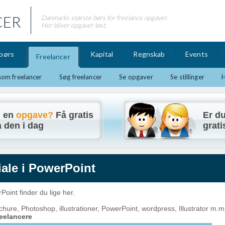
CER
Danmarks største børs for freelance opgaver.
Her bliver opgaver løst.
børs
Kapital
Regnskab
Events
Freelancer
som freelancer
Søg freelancer
Se opgaver
Se stillinger
u en
opgave?
Få gratis
Er d
 den i dag
grati
ale i
PowerPoint
int finder du lige her.
hure, Photoshop, illustrationer, PowerPoint, wordpress, Illustrator
m.m
reelancere