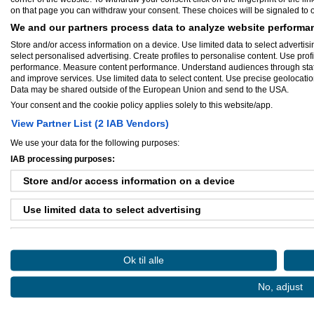
Business coach for dig
on that page you can withdraw your consent. These choices will be signaled to ou
Dragør, Danmark
We and our partners process data to analyze website performan
Jimmy Rygaard Han
Excel, Power Point, D
Store and/or access information on a device. Use limited data to select advertisin
presentationer, udrede
select personalised advertising. Create profiles to personalise content. Use prof
lidt større virksomhed
performance. Measure content performance. Understand audiences through statis
undervisning i brugen
and improve services. Use limited data to select content. Use precise geolocation 
Kolding, Danmark
Data may be shared outside of the European Union and send to the USA.
Your consent and the cookie policy applies solely to this website/app.
Kasper Henriksen
Design & Multimedia - 
View Partner List (2 IAB Vendors)
InDesign Design & Mul
Fotografering Website
We use your data for the following purposes:
Word, Excel, Powerpoin
IAB processing purposes:
Odense S, Danmark
Charlotte Vestergaa
Store and/or access information on a device
- Indretningsarkitekt f
Merchandiser(vindues -
Use limited data to select advertising
interiør - Butiksdesign
Herning, Danmark
Create profiles for personalised advertising
Trine B. Højbjerg
Faglige kompetencer
Ok til alle
· Kataloger/magasin
Use profiles to select personalised advertising
· Roll Ups · Folde
No, adjust
· Design af merchand
Create profiles to personalise content
arbejds...
Esbjerg Ø, Danmark