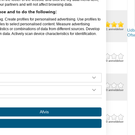
, der ønsker hjælp...
r partners and will not affect browsing data.
ce and to do the following:
sen
ynamics AX, Word. Laver profesionelle
g. Create profiles for personalised advertising. Use profiles to
r data fra dine Excel regneark. Hjælper også
iles to select personalised content. Measure advertising
er med opsætninger, fejlfinding og
tics or combinations of data from different sources. Develop
Baseret på 1 anmeldelser
Udby
 af Dynamics AX 2009.
data. Actively scan device characteristics for identification.
Ofte
Grafisk Design Design & Multimedia -
timedia - Photoshop Design & Multimedia -
 - Programmør Website - Design Microsoft -
Baseret på 0 anmeldelser
t og Access Film og TV ...
rd Kyndesen
or både private og erhverv - Visual
 og butiksdekoration) - Styling - Redesign af
Baseret på 0 anmeldelser
 - Butikskonceptudvikling - Visuel præsentation
 · Layout · Opsætning
Afvis
er · Bøger & omslag · Fotografering
re · Plakater · Annoncer · Flyers
Baseret på 0 anmeldelser
ise · Design af firmabiler · Design af