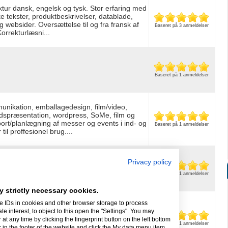
tur dansk, engelsk og tysk. Stor erfaring med
e tekster, produktbeskrivelser, datablade,
 websider. Oversættelse til og fra fransk af
Baseret på 3 anmeldelser
orrekturlæsni...
Baseret på 1 anmeldelser
munikation, emballagedesign, film/video,
dspræsentation, wordpress, SoMe, film og
ort/planlægning af messer og events i ind- og
Baseret på 1 anmeldelser
il proffesionel brug....
Privacy policy
experience). Print design Grafisk design
Baseret på 1 anmeldelser
y strictly necessary cookies.
e IDs in cookies and other browser storage to process
egi - optimer dine søgeresultater ✅Content
interest, to object to this open the "Settings". You may
edsføring / Mailchimp / MailerLite ✅P.A.
t any time by clicking the fingerprint button on the left bottom
 af onlinekurser i fx. NewZendler m.m.
Baseret på 1 anmeldelser
k in the footer of the website and click the My data menu item,