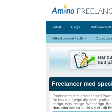
FREELAN
Debat
Blogs
Virksomheds
Udbyd opgave / stilling
Opret dig 
Har d
bud på
Freelancer med speci
Freelancere som arbejder med PowerPo
De kan bl.a hjælpe dig med: grafisk
design, logo, design, Webdesign, Broc
Herunder ser du 1 - 20 ud af 145 F