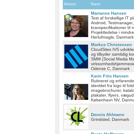
Amino
Navn
Marianne Hansen
Test af forskellige IT 
Android, Testmanager,
kravspecifikationer til
Projektledelse i mindre
Herlufmagle, Danmark
Markus Christensen
CloudSites IVS udvikl
og tilbyder samtidig 
SMM (Social Media Mar
virksomhedshjemmesid
Odense C, Danmark
Karin Friis Hansen
Rutineret og erfarende 
identitet fra logo til f
imagebrochurer, katalo
plakater, flyers, vægu
København NV, Danm
Dennis Ahlmann
Grindsted, Danmark