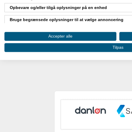
Opbevare og/eller tilgå oplysninger på en enhed
Bruge begrænsede oplysninger til at vælge annoncering
Oprette profiler til tilpasset annoncering
Accepter alle
Bruge profiler til at vælge tilpasset annoncering
Tilpas
Oprette profiler for at tilpasse indhold
Bruge profiler til at vælge tilpasset indhold
Måle annonceringseffektivitet
Måle indholdseffektivitet
Forstå målgrupper gennem statistikker eller kombinationer af
kilder
Udvikle og forbedre tjenester