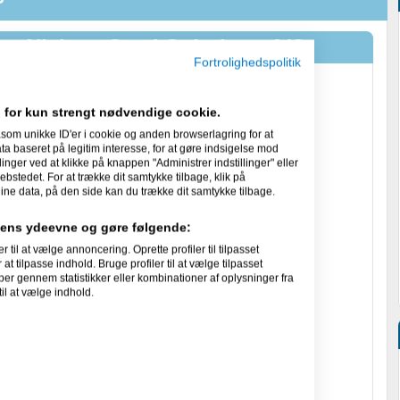
 - Nielsen Steel Solutions A/S
Fortrolighedspolitik
gt følgende aftale:
 for kun strengt nødvendige cookie.
 november 2008
som unikke ID'er i cookie og anden browserlagring for at
 baseret på legitim interesse, for at gøre indsigelse mod
linger ved at klikke på knappen "Administrer indstillinger" eller
ebstedet. For at trække dit samtykke tilbage, klik på
l det pågældende dokument, billede/paradigme/fil. Du har
ine data, på den side kan du trække dit samtykke tilbage.
ølgende:
idens ydeevne og gøre følgende:
lige dokument, billede/paradigme/fil til eget senere brug.
ment, billede/paradigme/fil til eget brug.
l at vælge annoncering. Oprette profiler til tilpasset
ment, billede/paradigme/fil til den givne situation samt
at tilpasse indhold. Bruge profiler til at vælge tilpasset
).
per gennem statistikker eller kombinationer af oplysninger fra
il at vælge indhold.
e dokument, billede/paradigme/fil til andre,
tet eller i anden elektronisk form eller i trykte (papir-)udgaver
a Amino ApS.
r berettiget til at videredistribuere dokument,
ntet fra Amino.