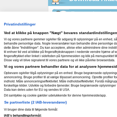
Forretningsplan
Privatindstillinger
Den fil du gerne vil hente, er underla
Ved at klikke på knappen "Nægt" bevares standardindstillingen
Sidste opdateret: Den 8.
Vi og vores partnere gemmer og/eller får adgang til oplysninger på en enhed, så
behandle personlige data. Nogle leverandører kan behandle dine personlige data
dette åbne "Indstillinger". Du kan acceptere, afvise eller administrere dine indstil
til enhver tid ved at klikke på fingeraftryksknappen i nederste venstre hjørne af w
opnår den fulde brugsret ti
Du
fingeraftrykket eller linket i sidefoden på hjemmesiden og klik på menupunktet M
herunder tilladelse til at gøre f
Disse valg vil blive signaleret til vores partnere og vil ikke påvirke browserdata.
Vi og vores partnere behandler data for at analysere hjemmes
* Elektronisk lagre det oprinde
* Udskrive det oprindelige doku
Opbevare og/eller tilgå oplysninger på en enhed. Bruge begrænsede oplysninger ti
* Tilrette det oprindelige doku
annoncering. Bruge profiler til at vælge tilpasset annoncering. Oprette profiler for 
udskrive denne/disse version(er
indhold. Måle annonceringseffektivitet. Måle indholdseffektivitet. Forstå målgrup
forskellige kilder. Udvikle og forbedre tjenester. Bruge begrænsede oplysninger t
Du må ikke overdrage pågældend
Data kan deles uden for EU og sendes til USA.
videredistribuere det på Internet
Dit samtykke og cookie gælder udelukkende for denne hjemmeside/app.
uden forudgående tilladelse fr
Se partnerliste (2 IAB-leverandører)
Du er under ingen omstændighede
billede/paradigme/fil, der er he
Vi bruger dine data til følgende formål:
IAB's behandlingsformål: