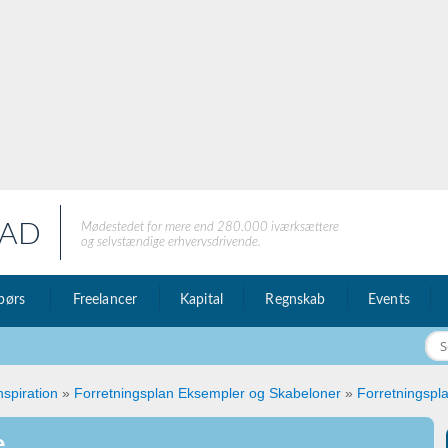
AD
Mødestedet for mere end 280.000 iværksættere
og selvstændige erhvervsdrivende.
børs
Freelancer
Kapital
Regnskab
Events
nspiration
»
Forretningsplan Eksempler og Skabeloner
»
Forretningspla
e