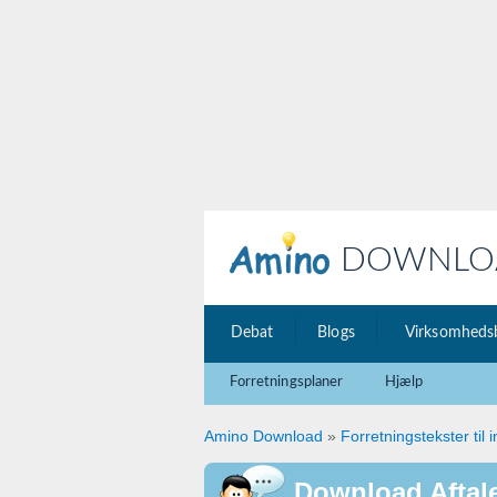
DOWNLO
Debat
Blogs
Virksomheds
Forretningsplaner
Hjælp
Amino Download
»
Forretningstekster til i
Download Aftal