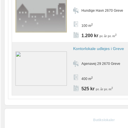
Hundige Havn 2670 Greve
2
100 m
1.200 kr
2
pr. år pr. m
Kontorlokale udlejes i Greve
Agenavej 29 2670 Greve
2
400 m
525 kr
2
pr. år pr. m
Butikslokaler