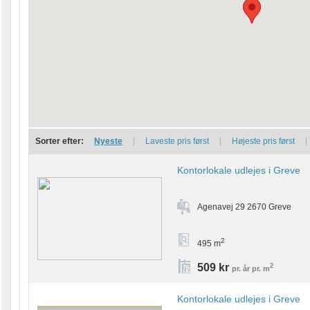
Sorter efter:
Nyeste
|
Laveste pris først
|
Højeste pris først
|
Kontorlokale udlejes i Greve
Agenavej 29 2670 Greve
2
495 m
509 kr
2
pr. år pr. m
Kontorlokale udlejes i Greve