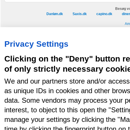
Besøg vo
Danløn.dk
Saxis.dk
capino.dk
dine
Ami
Køb annoncer på Amino
Regler for brug af Amino
Nyhedsbrev
Om Amino
Amino bruger cookies, tyg på den..
Privacy Settings
Clicking on the "Deny" button re
of only strictly necessary cooki
We and our partners store and/or access
as unique IDs in cookies and other brows
data. Some vendors may process your pe
interest, to object to this open the "Sett
manage your settings by clicking the "Ma
time by clicking the fingerprint button on 