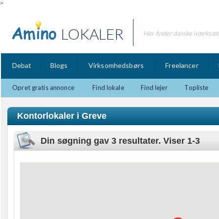
>
LOKALER
Her finder danske iværksætt
Debat
Blogs
Virksomhedsbørs
Freelancer
Opret gratis annonce
Find lokale
Find lejer
Topliste
Kontorlokaler i Greve
Din søgning gav 3 resultater. Viser 1-3