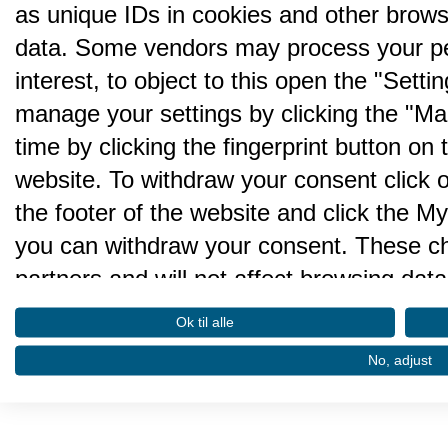
as unique IDs in cookies and other brows
data. Some vendors may process your pe
interest, to object to this open the "Sett
manage your settings by clicking the "Ma
time by clicking the fingerprint button on 
website. To withdraw your consent click on 
the footer of the website and click the 
you can withdraw your consent. These cho
partners and will not affect browsing data
We and our partners process da
Ok til alle
performance and to do the follo
No, adjust
Store and/or access information on a devi
advertising. Create profiles for personalis