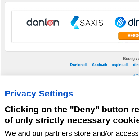
Besøg vo
Danløn.dk
Saxis.dk
capino.dk
din
Ami
Køb annoncer på Amino
Regler for brug af Amino
Nyhedsbrev
Om Amino
Privacy Settings
Amino bruger cookies, tyg på den..
Clicking on the "Deny" button re
of only strictly necessary cooki
We and our partners store and/or access