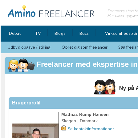
FREELANCER
Danmarks største 
Her bliver opgaver
Debat
TV
Blogs
Buzz
Virksomhedsbør
Udbyd opgave / stilling
Opret dig som freelancer
Søg freela
Freelancer med ekspertise in
Brugerprofil
Mathias Rump Hansen
Skagen , Danmark
Se kontaktinformationer