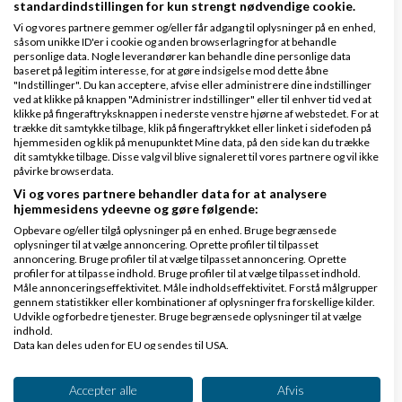
standardindstillingen for kun strengt nødvendige cookie.
Vi og vores partnere gemmer og/eller får adgang til oplysninger på en enhed,
såsom unikke ID'er i cookie og anden browserlagring for at behandle
personlige data. Nogle leverandører kan behandle dine personlige data
baseret på legitim interesse, for at gøre indsigelse mod dette åbne
"Indstillinger". Du kan acceptere, afvise eller administrere dine indstillinger
ved at klikke på knappen "Administrer indstillinger" eller til enhver tid ved at
klikke på fingeraftryksknappen i nederste venstre hjørne af webstedet. For at
trække dit samtykke tilbage, klik på fingeraftrykket eller linket i sidefoden på
hjemmesiden og klik på menupunktet Mine data, på den side kan du trække
dit samtykke tilbage. Disse valg vil blive signaleret til vores partnere og vil ikke
påvirke browserdata.
Vi og vores partnere behandler data for at analysere
hjemmesidens ydeevne og gøre følgende:
Svar
Opbevare og/eller tilgå oplysninger på en enhed. Bruge begrænsede
oplysninger til at vælge annoncering. Oprette profiler til tilpasset
annoncering. Bruge profiler til at vælge tilpasset annoncering. Oprette
mandestrip pigestrip polterabend stripper striptease stripshow
profiler for at tilpasse indhold. Bruge profiler til at vælge tilpasset indhold.
Måle annonceringseffektivitet. Måle indholdseffektivitet. Forstå målgrupper
gennem statistikker eller kombinationer af oplysninger fra forskellige kilder.
Udvikle og forbedre tjenester. Bruge begrænsede oplysninger til at vælge
indhold.
Data kan deles uden for EU og sendes til USA.
Dit samtykke og cookie gælder udelukkende for denne hjemmeside/app.
Se partnerliste (2 IAB-leverandører)
Accepter alle
Afvis