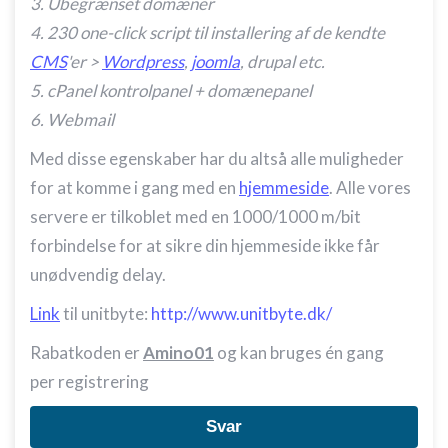
3. Ubegrænset domæner
4. 230 one-click script til installering af de kendte
CMS
'er >
Wordpress
,
joomla
, drupal etc.
5. cPanel kontrolpanel + domænepanel
6. Webmail
Med disse egenskaber har du altså alle muligheder
for at komme i gang med en
hjemmeside
. Alle vores
servere er tilkoblet med en 1000/1000 m/bit
forbindelse for at sikre din hjemmeside ikke får
unødvendig delay.
Link
til unitbyte:
http://www.unitbyte.dk/
Rabatkoden er
Amino01
og kan bruges én gang
per registrering
Svar