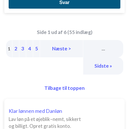
Svar
Side 1 ud af 6 (55 indlæg)
2
3
4
5
Næste >
1
...
Sidste »
Tilbage til toppen
Klar lønnen med Danløn
Lav løn på et øjeblik–nemt, sikkert
og billigt. Opret gratis konto.