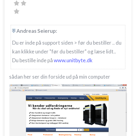
kombinationer af oplysninger fra forskellige
kilder
Udvikle og forbedre tjenester
Andreas Seierup:
Bruge begrænsede oplysninger til at vælge
indhold
Du er inde på support siden > før du bestiller .. du
IAB Special Features:
kan klikke under "før du bestiller" og læse lidt..
Bruge præcise geografiske
Du bestille inde på
www.unitbyte.dk
placeringsoplysninger
sådan her ser din forside ud på min computer
Identificere enheder baseret på aktivt
anmodede oplysninger
Ikke-IAB-behandlingsformål:
Nødvendig
Ydeevne
Funktionel