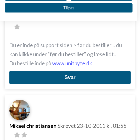
Slettet bruger
Skrevet
23-10-2011
kl. 01:51
Vi bruger dine data til følgende formål:
Tilpas
IAB's behandlingsformål:
Opbevare og/eller tilgå oplysninger på en
enhed
Bruge begrænsede oplysninger til at vælge
annoncering
Du er inde på support siden > før du bestiller .. du
kan klikke under "før du bestiller" og læse lidt..
Oprette profiler til tilpasset annoncering
Du bestille inde på
www.unitbyte.dk
Bruge profiler til at vælge tilpasset
annoncering
Svar
Oprette profiler for at tilpasse indhold
Bruge profiler til at vælge tilpasset indhold
Måle annonceringseffektivitet
Mikael christiansen
Skrevet
23-10-2011
kl. 01:55
Måle indholdseffektivitet
Forstå målgrupper gennem statistikker eller