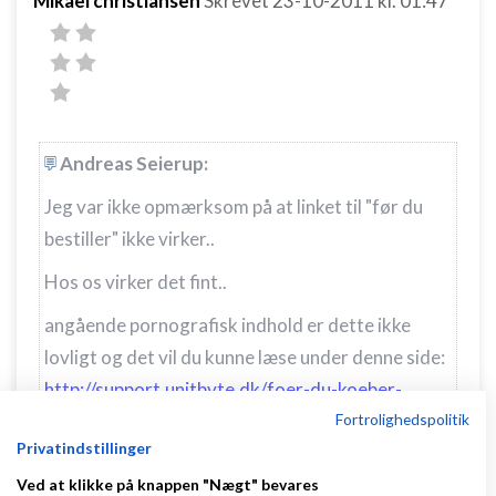
Mikael christiansen
Skrevet
23-10-2011
kl. 01:47
Andreas Seierup:
Jeg var ikke opmærksom på at linket til "før du
bestiller" ikke virker..
Hos os virker det fint..
angående pornografisk indhold er dette ikke
lovligt og det vil du kunne læse under denne side:
http://support.unitbyte.dk/foer-du-koeber-
Fortrolighedspolitik
spoergsmaal#3
Privatindstillinger
her hvordan menuen ser ud på min computer
Ved at klikke på knappen "Nægt" bevares