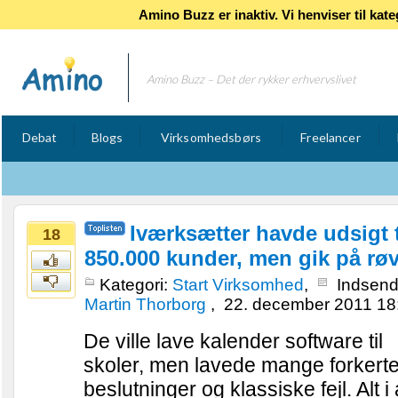
Amino Buzz er inaktiv. Vi henviser til k
Amino Buzz – Det der rykker erhvervslivet
Debat
Blogs
Virksomhedsbørs
Freelancer
Iværksætter havde udsigt t
18
850.000 kunder, men gik på rø
Kategori:
Start Virksomhed
,
Indsendt
Martin Thorborg
,
22. december 2011 18
De ville lave kalender software til
skoler, men lavede mange forkert
beslutninger og klassiske fejl. Alt i