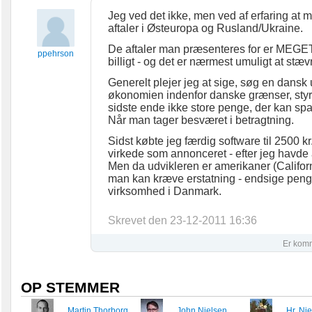
Jeg ved det ikke, men ved af erfaring at
aftaler i Østeuropa og Rusland/Ukraine.
De aftaler man præsenteres for er MEGET u
ppehrson
billigt - og det er nærmest umuligt at stæv
Generelt plejer jeg at sige, søg en dansk 
økonomien indenfor danske grænser, styrke
sidste ende ikke store penge, der kan spar
Når man tager besværet i betragtning.
Sidst købte jeg færdig software til 2500 kr.
virkede som annonceret - efter jeg havde a
Men da udvikleren er amerikaner (Californi
man kan kræve erstatning - endsige penge 
virksomhed i Danmark.
Skrevet den 23-12-2011 16:36
Er kom
OP STEMMER
Martin Thorborg
John Nielsen
Hr. Ni