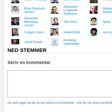
Alexander
Brian Reinhold
Morten
Langhede
Jensen
Nielse
Andersen
Alexander
Baandrup
Jimi Hove
igang
Larsen
Casper Lohse
Anders Eiler
sponso
Kvindelig
Jacob Rohde
iværksætter
NED STEMMER
Skriv en kommentar
Du skal logge ind før du kan skrive en kommentar - klik her (du bliver sendt til