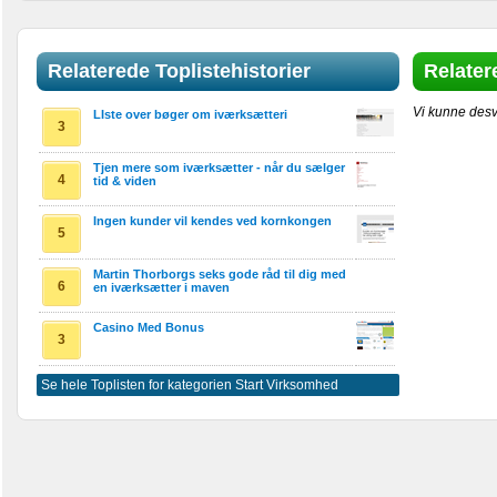
Relaterede Toplistehistorier
Relater
Vi kunne desv
LIste over bøger om iværksætteri
3
Tjen mere som iværksætter - når du sælger
4
tid & viden
Ingen kunder vil kendes ved kornkongen
5
Martin Thorborgs seks gode råd til dig med
6
en iværksætter i maven
Casino Med Bonus
3
Se hele Toplisten for kategorien Start Virksomhed