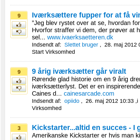
Iværksættere fupper for at få vi
9
”Jeg blev rystet over at se, hvordan fo
Hvorfor straffer vi dem, der prøver at h
sel...
www.ivaerksaetteren.dk
Indsendt af:
Slettet bruger
,
28. maj 2012 
Start Virksomhed
9 årig iværksætter går viralt
9
Rørende glad historie om en 9 årig dr
iværksætterlyst. Det er en inspirerende
Caines d...
cainesarcade.com
Indsendt af:
opiido
,
26. maj 2012 10:33
,i
Virksomhed
Kickstarter...altid en succes - 
3
Amerikanske Kickstarter er hvis man k