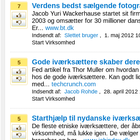
Verdens bedst sælgende fotogr
7
Jacob Yuri Wackerhause startet sit fi
2003 og omsætter for 30 millioner dans
Er...
www.bt.dk
Indsendt af:
Slettet bruger
,
1. maj 2012 1
Start Virksomhed
Gode iværksættere skaber dere
5
Fed artikel fra Thor Muller om hvordan
hos de gode iværksættere. Kan godt li
med...
techcrunch.com
Indsendt af:
Jacob Rohde
,
28. april 2012
Start Virksomhed
Starthjælp til nydanske iværks
5
De fleste etniske iværksættere, der å
virksomhed, må lukke igen. De vælger