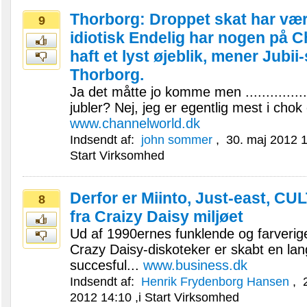
Thorborg: Droppet skat har vær
9
idiotisk Endelig har nogen på C
haft et lyst øjeblik, mener Jubii-
Thorborg.
Ja det måtte jo komme men ..............
jubler? Nej, jeg er egentlig mest i chok 
www.channelworld.dk
Indsendt af:
john sommer
,
30. maj 2012 
Start Virksomhed
Derfor er Miinto, Just-east, CUL
8
fra Craizy Daisy miljøet
Ud af 1990ernes funklende og farverige
Crazy Daisy-diskoteker er skabt en la
succesful...
www.business.dk
Indsendt af:
Henrik Frydenborg Hansen
,
2
2012 14:10
,i
Start Virksomhed