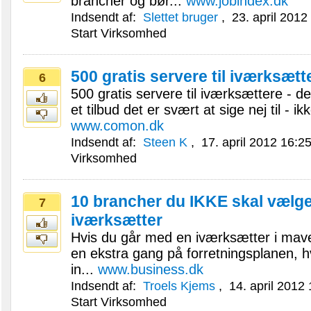
brancher og bør...
www.jobindex.dk
Indsendt af:
Slettet bruger
,
23. april 2012
Start Virksomhed
500 gratis servere til iværksætt
6
500 gratis servere til iværksættere - d
et tilbud det er svært at sige nej til - ik
www.comon.dk
Indsendt af:
Steen K
,
17. april 2012 16:2
Virksomhed
10 brancher du IKKE skal vælg
7
iværksætter
Hvis du går med en iværksætter i mave
en ekstra gang på forretningsplanen, hv
in...
www.business.dk
Indsendt af:
Troels Kjems
,
14. april 2012
Start Virksomhed