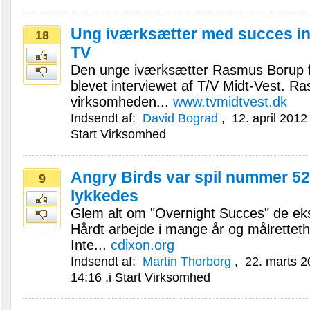
Ung iværksætter med succes in
18
TV
Den unge iværksætter Rasmus Borup f
blevet interviewet af T/V Midt-Vest. R
virksomheden...
www.tvmidtvest.dk
Indsendt af:
David Bograd
,
12. april 201
Start Virksomhed
Angry Birds var spil nummer 52 
9
lykkedes
Glem alt om "Overnight Succes" de eksi
Hårdt arbejde i mange år og målretteth
Inte...
cdixon.org
Indsendt af:
Martin Thorborg
,
22. marts 2
14:16
,i
Start Virksomhed