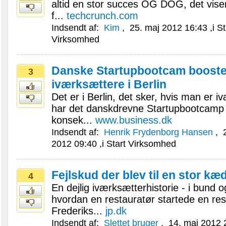
altid en stor succes OG DOG, det viser
f...
techcrunch.com
Indsendt af:
Kim
,
25. maj 2012 16:43
,i
St
Virksomhed
Danske Startupbootcam booste
3
iværksættere i Berlin
Det er i Berlin, det sker, hvis man er i
har det danskdrevne Startupbootcamp
konsek...
www.business.dk
Indsendt af:
Henrik Frydenborg Hansen
,
2
2012 09:40
,i
Start Virksomhed
Fejlskud der blev til en stor kæ
4
En dejlig iværksætterhistorie - i bund 
hvordan en restauratør startede en res
Frederiks...
jp.dk
Indsendt af:
Slettet bruger
,
14. maj 2012 