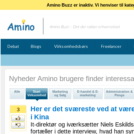
Amino Buzz er inaktiv. Vi henviser til k
Amino Buzz – Det der rykker erhvervslivet
Debat
Blogs
Virksomhedsbørs
Freelancer
Nyheder Amino brugere finder interess
Alle
Start
Marketing
E-handel & E-
Administration &
Virksomhed
og Salg
marketing
Penge
Her er det sværeste ved at vær
3
i Kina
It-direktør og iværksætter Niels Eskild
fortæller i dette interview, hvad han syn