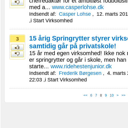
chefredaktør for et ambitiøst fodboldsi
med a...
www.casperlohse.dk
Indsendt af:
Casper Lohse
,
12. marts 201
,i
Start Virksomhed
15 årig Springrytter styrer vir
3
samtidig går på privatskole!
15 år med egen virksomhed! Ikke nok 
er springrytter og går i skole, men han
starte...
www.ridehestenjunior.dk
Indsendt af:
Frederik Børgesen
,
4. marts
22:03
,i
Start Virksomhed
<<
6
7
8
9
10
>
>>