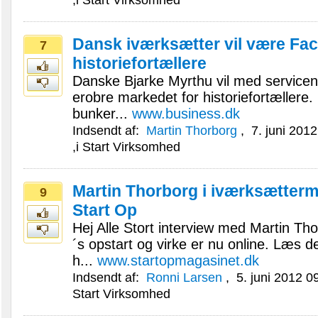
Dansk iværksætter vil være Fa
7
historiefortællere
Danske Bjarke Myrthu vil med servicen
erobre markedet for historiefortællere.
bunker...
www.business.dk
Indsendt af:
Martin Thorborg
,
7. juni 2012
,i
Start Virksomhed
Martin Thorborg i iværksætter
9
Start Op
Hej Alle Stort interview med Martin T
´s opstart og virke er nu online. Læs
h...
www.startopmagasinet.dk
Indsendt af:
Ronni Larsen
,
5. juni 2012 0
Start Virksomhed