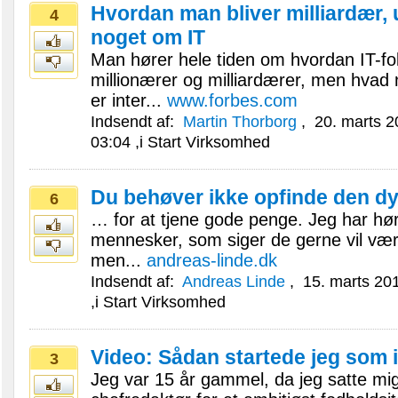
Hvordan man bliver milliardær, 
4
noget om IT
Man hører hele tiden om hvordan IT-fol
millionærer og milliardærer, men hvad 
er inter...
www.forbes.com
Indsendt af:
Martin Thorborg
,
20. marts 2
03:04
,i
Start Virksomhed
Du behøver ikke opfinde den dy
6
… for at tjene gode penge. Jeg har hør
mennesker, som siger de gerne vil væ
men...
andreas-linde.dk
Indsendt af:
Andreas Linde
,
15. marts 20
,i
Start Virksomhed
Video: Sådan startede jeg som 
3
Jeg var 15 år gammel, da jeg satte mig