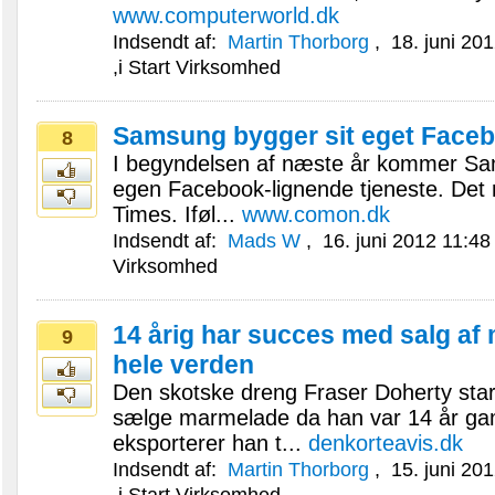
www.computerworld.dk
Indsendt af:
Martin Thorborg
,
18. juni 20
,i
Start Virksomhed
Samsung bygger sit eget Face
8
I begyndelsen af næste år kommer S
egen Facebook-lignende tjeneste. Det
Times. Iføl...
www.comon.dk
Indsendt af:
Mads W
,
16. juni 2012 11:4
Virksomhed
14 årig har succes med salg af 
9
hele verden
Den skotske dreng Fraser Doherty sta
sælge marmelade da han var 14 år g
eksporterer han t...
denkorteavis.dk
Indsendt af:
Martin Thorborg
,
15. juni 20
,i
Start Virksomhed