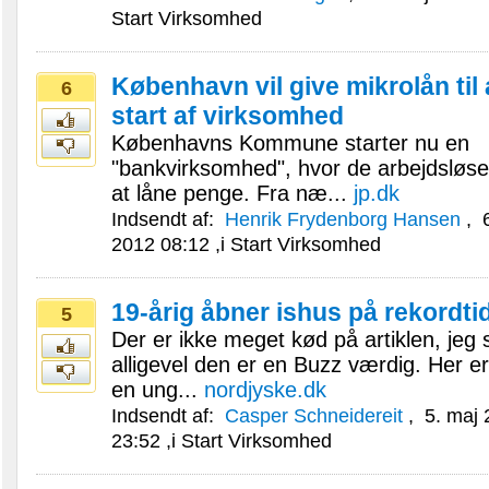
Start Virksomhed
København vil give mikrolån til 
6
start af virksomhed
Københavns Kommune starter nu en
"bankvirksomhed", hvor de arbejdsløse 
at låne penge. Fra næ...
jp.dk
Indsendt af:
Henrik Frydenborg Hansen
,
6
2012 08:12
,i
Start Virksomhed
19-årig åbner ishus på rekordti
5
Der er ikke meget kød på artiklen, jeg
alligevel den er en Buzz værdig. Her e
en ung...
nordjyske.dk
Indsendt af:
Casper Schneidereit
,
5. maj 
23:52
,i
Start Virksomhed