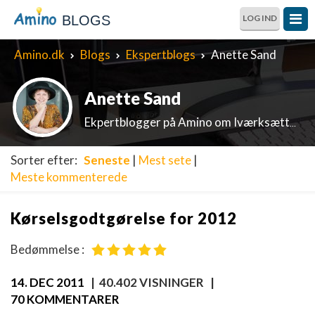
BLOGS
LOG IND
Amino.dk
Blogs
Ekspertblogs
Anette Sand
Anette Sand
Ekpertblogger på Amino om Iværksætterøkonomi og regnskabsudfordringer
Sorter efter:
Seneste
|
Mest sete
|
Meste kommenterede
Kørselsgodtgørelse for 2012
Bedømmelse :
14. DEC 2011
| 40.402 VISNINGER |
70 KOMMENTARER