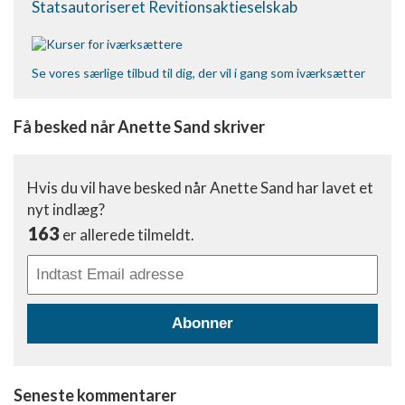
Statsautoriseret Revitionsaktieselskab
Bruge præcise geografiske
placeringsoplysninger
Se vores særlige tilbud til dig, der vil i gang som iværksætter
Identificere enheder baseret på aktivt
anmodede oplysninger
Få besked når Anette Sand skriver
Ikke-IAB-behandlingsformål:
Nødvendig
Hvis du vil have besked når Anette Sand har lavet et
Ydeevne
nyt indlæg?
Funktionel
163
er allerede tilmeldt.
Annoncering / marketing
Abonner
Seneste kommentarer