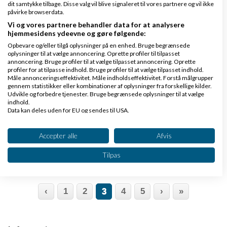
dit samtykke tilbage. Disse valg vil blive signaleret til vores partnere og vil ikke
Underskud!
påvirke browserdata.
Vi og vores partnere behandler data for at analysere
hjemmesidens ydeevne og gøre følgende:
Bedømmelse :
Opbevare og/eller tilgå oplysninger på en enhed. Bruge begrænsede
oplysninger til at vælge annoncering. Oprette profiler til tilpasset
18. NOV 2010
| 4.302 VISNINGER |
annoncering. Bruge profiler til at vælge tilpasset annoncering. Oprette
profiler for at tilpasse indhold. Bruge profiler til at vælge tilpasset indhold.
1 KOMMENTARER
Måle annonceringseffektivitet. Måle indholdseffektivitet. Forstå målgrupper
gennem statistikker eller kombinationer af oplysninger fra forskellige kilder.
Sandhedens time nærmer sig, og i sidste uge spurgte
Udvikle og forbedre tjenester. Bruge begrænsede oplysninger til at vælge
indhold.
jeg, om du turde gætte på dit årsresultat. Hvad sker der,
Data kan deles uden for EU og sendes til USA.
hvis virksomheden har underskud? De fleste af os ved
Dit samtykke og cookie gælder udelukkende for denne hjemmeside/app.
det jo godt: Giver virksomhedens drift et positivt...
Læs
Se partnerliste (2 IAB-leverandører)
Accepter alle
Afvis
mere
Vi bruger dine data til følgende formål:
Tilpas
IAB's behandlingsformål:
Opbevare og/eller tilgå oplysninger på en
enhed
‹
1
2
3
4
5
›
»
Bruge begrænsede oplysninger til at vælge
annoncering