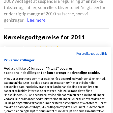
2009 vedtaget at suspendere regulering af en række
takster og satser, som ellers bliver tunet årligt. Derfor
er der rigtig mange af 2010-satserne, som vi
genbruger...
Læs mere
Kørselsgodtgørelse for 2011
Bedømmelse :
Fortrolighedspolitik
2. DEC 2010
| 38.191 VISNINGER |
Privatindstillinger
45 KOMMENTARER
Ved at klikke på knappen "Nægt" bevares
standardindstillingen for kun strengt nødvendige cookie.
Nu har skatterådet meldt taksterne for 2011 for kørsel.
Vi og vores partnere gemmer og/eller får adgang til oplysninger på en enhed,
såsom unikke ID'er i cookie og anden browserlagring for at behandle
Der er stigninger i forhold til 2010. Satserne for kørsel i
personlige data. Nogle leverandører kan behandle dine personlige data
2011 er: Befordring mellem hjem og arbejde (over 24
baseret på legitim interesse, for at gøre indsigelse mod dette åbne
"Indstillinger". Du kan acceptere, afvise eller administrere dine indstillinger
km. og op til 100 km. frem og tilbage): 2,00 kr....
Læs
ved at klikke på knappen "Administrer indstillinger" eller til enhver tid ved at
mere
klikke på fingeraftryksknappen i nederste venstre hjørne af webstedet. For at
trække dit samtykke tilbage, klik på fingeraftrykket eller linket i sidefoden på
hjemmesiden og klik på menupunktet Mine data, på den side kan du trække