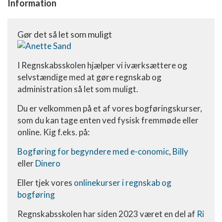
Information
Oprette profiler til tilpasset annoncering
Bruge profiler til at vælge tilpasset
Gør det så let som muligt
annoncering
Oprette profiler for at tilpasse indhold
I Regnskabsskolen hjælper vi iværksættere og
selvstændige med at gøre regnskab og
Bruge profiler til at vælge tilpasset indhold
administration så let som muligt.
Måle annonceringseffektivitet
Du er velkommen på et af vores bogføringskurser,
Måle indholdseffektivitet
som du kan tage enten ved fysisk fremmøde eller
online. Kig f.eks. på:
Forstå målgrupper gennem statistikker eller
kombinationer af oplysninger fra forskellige
Bogføring for begyndere med e-conomic
,
Billy
kilder
eller
Dinero
Udvikle og forbedre tjenester
Eller tjek vores
onlinekurser i regnskab og
bogføring
Bruge begrænsede oplysninger til at vælge
indhold
Regnskabsskolen har siden 2023 været en del af
Ri
IAB Special Features: