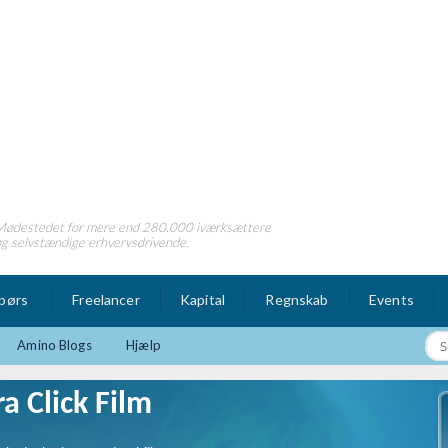
Mødestedet for mere end 280.000 iværksættere
g selvstændige erhvervsdrivende.
børs
Freelancer
Kapital
Regnskab
Events
Amino Blogs
Hjælp
a Click Film