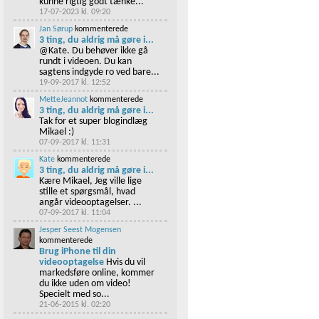
kunne rigtig godt tænke...
17-07-2023 kl. 09:20
Jan Sørup
kommenterede
3 ting, du aldrig må gøre i...
@Kate. Du behøver ikke gå
rundt i videoen. Du kan
sagtens indgyde ro ved bare...
19-09-2017 kl. 12:52
MetteJeannot
kommenterede
3 ting, du aldrig må gøre i...
Tak for et super blogindlæg
Mikael :)
07-09-2017 kl. 11:31
Kate
kommenterede
3 ting, du aldrig må gøre i...
Kære Mikael, Jeg ville lige
stille et spørgsmål, hvad
angår videooptagelser. ...
07-09-2017 kl. 11:04
Jesper Seest Mogensen
kommenterede
Brug iPhone til din
videooptagelse
Hvis du vil
markedsføre online, kommer
du ikke uden om video!
Specielt med so...
21-06-2015 kl. 02:20