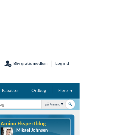
Bliv gratis medlem
Log ind
Rabatter
Ordbog
Flere
på Amino
Amino Ekspertblog
Mikael Johnsen