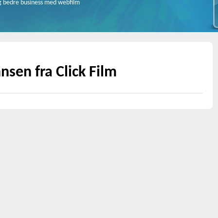
g bedre business med webfilm
sen fra Click Film