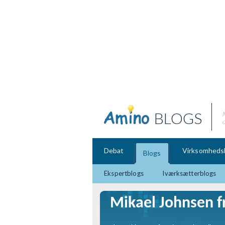
BLOGS
o
Debat
Virksomheds
Blogs
Ekspertblogs
Iværksætterblogs
Mikael Johnsen fr