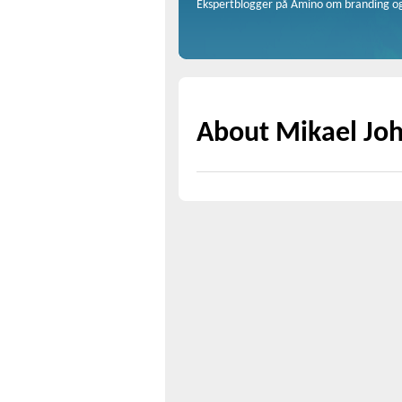
Ekspertblogger på Amino om branding o
About Mikael John