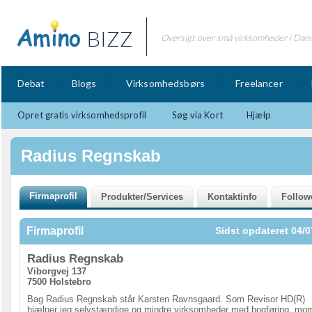
BIZZ
Oversigt over små virksomheder i Dan
Debat
Blogs
Virksomhedsbørs
Freelancer
Opret gratis virksomhedsprofil
Søg via Kort
Hjælp
Radius Regnskab
Firmaprofil
Sidst opdateret 04/0
Radius Regnskab
Viborgvej 137
7500 Holstebro
Bag Radius Regnskab står Karsten Ravnsgaard. Som Revisor HD(R)
hjælper jeg selvstændige og mindre virksomheder med bogføring, mo