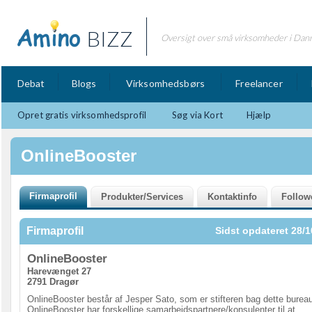
BIZZ
Oversigt over små virksomheder i Dan
Debat
Blogs
Virksomhedsbørs
Freelancer
Opret gratis virksomhedsprofil
Søg via Kort
Hjælp
OnlineBooster
Firmaprofil
Sidst opdateret 28/1
OnlineBooster
Harevænget 27
2791 Dragør
OnlineBooster består af Jesper Sato, som er stifteren bag dette burea
OnlineBooster har forskellige samarbejdspartnere/konsulenter til at