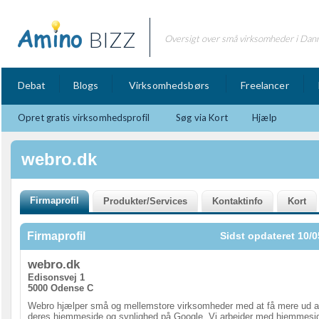
BIZZ
Oversigt over små virksomheder i Dan
Debat
Blogs
Virksomhedsbørs
Freelancer
Opret gratis virksomhedsprofil
Søg via Kort
Hjælp
webro.dk
Firmaprofil
Sidst opdateret 10/0
webro.dk
Edisonsvej 1
5000 Odense C
Webro hjælper små og mellemstore virksomheder med at få mere ud a
deres hjemmeside og synlighed på Google. Vi arbejder med hjemmesid