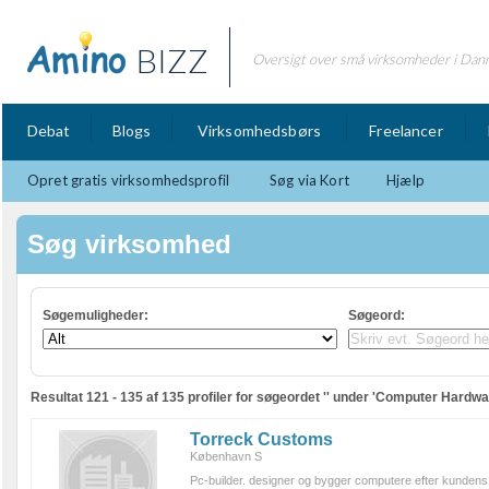
BIZZ
Oversigt over små virksomheder i Dan
Debat
Blogs
Virksomhedsbørs
Freelancer
Opret gratis virksomhedsprofil
Søg via Kort
Hjælp
Søg virksomhed
Søgemuligheder:
Søgeord
:
Resultat 121 - 135 af 135 profiler for søgeordet '' under 'Computer Hardwa
Torreck Customs
København S
Pc-builder. designer og bygger computere efter kundens