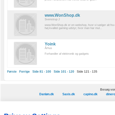
www.WonShop.dk
Svenstrup J
www.WonShop.dk er en webshop, hvor vi sælger alt fra com
høj kvalitet gaming udstyr, hvor man har mul...
Yoink
Århus
Forhandler af elektronik og gadgets
Første
Forrige
Side 81 - 100
Side 101 - 120
Side 121 - 135
Besøg vor
Danløn.dk
Saxis.dk
capino.dk
diner
Amin
Køb annoncer på Amino
Regler for brug af Amino
Nyhedsbrev
Privatlivspolit