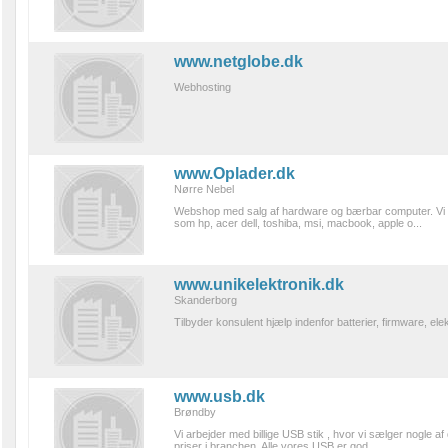
www.netglobe.dk
Webhosting
www.Oplader.dk
Nørre Nebel
Webshop med salg af hardware og bærbar computer. Vi sæ
som hp, acer dell, toshiba, msi, macbook, apple o...
www.unikelektronik.dk
Skanderborg
Tilbyder konsulent hjælp indenfor batterier, firmware, elek
www.usb.dk
Brøndby
Vi arbejder med billige USB stik , hvor vi sælger nogle af
priser i branchen. Alle vores USB er god...