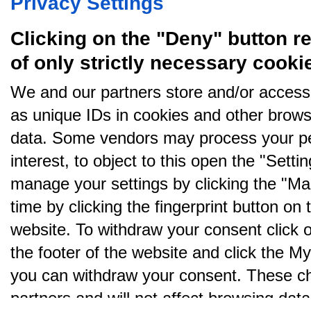
Privacy Settings
Amino bruger cookies, tyg på den..
Clicking on the "Deny" button re
of only strictly necessary cooki
We and our partners store and/or access
as unique IDs in cookies and other brows
data. Some vendors may process your pe
interest, to object to this open the "Sett
manage your settings by clicking the "Ma
time by clicking the fingerprint button on 
website. To withdraw your consent click on 
the footer of the website and click the 
you can withdraw your consent. These cho
partners and will not affect browsing data