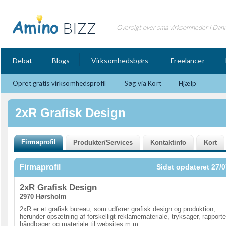
BIZZ
Oversigt over små virksomheder i Dan
Debat
Blogs
Virksomhedsbørs
Freelancer
Opret gratis virksomhedsprofil
Søg via Kort
Hjælp
2xR Grafisk Design
Firmaprofil
Sidst opdateret 27/0
2xR Grafisk Design
2970 Hørsholm
2xR er et grafisk bureau, som udfører grafisk design og produktion,
herunder opsætning af forskelligt reklamemateriale, tryksager, rapporte
håndbøger og materiale til websites m.m.