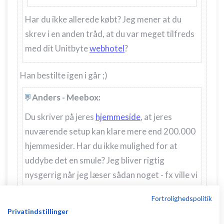
Har du ikke allerede købt? Jeg mener at du
skrev i en anden tråd, at du var meget tilfreds
med dit Unitbyte
webhotel
?
Han bestilte igen i går ;)
Anders - Meebox:
Du skriver på jeres
hjemmeside
, at jeres
nuværende setup kan klare mere end 200.000
hjemmesider. Har du ikke mulighed for at
uddybe det en smule? Jeg bliver rigtig
nysgerrig når jeg læser sådan noget - fx ville vi
slet ikke kunne klare de mængder, med det
Fortrolighedspolitik
setup vi har i dag, kombineret med den kvalitet
Privatindstillinger
vi kræver af det enkelte webhotel.