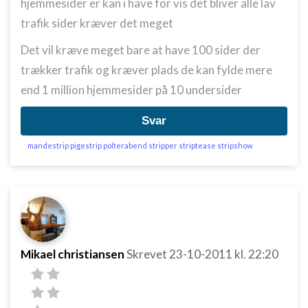
hjemmesider er kan i have for vis det bliver alle lav
Forstå målgrupper gennem statistikker eller
trafik sider kræver det meget
kombinationer af oplysninger fra forskellige
kilder
Det vil kræve meget bare at have 100 sider der
Udvikle og forbedre tjenester
trækker trafik og kræver plads de kan fylde mere
end 1 million hjemmesider på 10 undersider
Bruge begrænsede oplysninger til at vælge
indhold
Svar
IAB Special Features:
Bruge præcise geografiske
mandestrip pigestrip polterabend stripper striptease stripshow
placeringsoplysninger
Identificere enheder baseret på aktivt
anmodede oplysninger
Ikke-IAB-behandlingsformål:
Nødvendig
Mikael christiansen
Skrevet
23-10-2011
kl. 22:20
Ydeevne
Funktionel