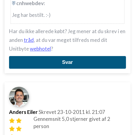
cnhwebdev:
Jeg har bestilt. :-)
Har du ikke allerede købt? Jeg mener at du skrev i en
anden
tråd
, at du var meget tilfreds med dit
Unitbyte
webhotel
?
Svar
Anders Eiler
Skrevet
23-10-2011
kl. 21:07
Gennemsnit
5,0
stjerner givet af
2
person