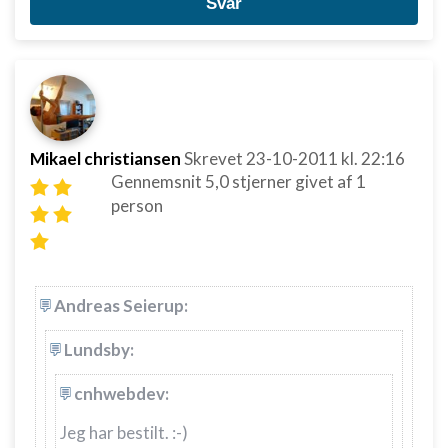
Svar
Mikael christiansen
Skrevet
23-10-2011
kl. 22:16
Gennemsnit
5,0
stjerner givet af
1
person
Andreas Seierup:
Lundsby:
cnhwebdev:
Jeg har bestilt. :-)