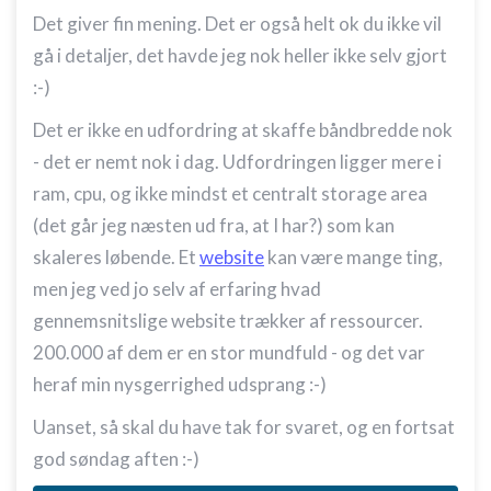
Det giver fin mening. Det er også helt ok du ikke vil
gå i detaljer, det havde jeg nok heller ikke selv gjort
:-)
Det er ikke en udfordring at skaffe båndbredde nok
- det er nemt nok i dag. Udfordringen ligger mere i
ram, cpu, og ikke mindst et centralt storage area
(det går jeg næsten ud fra, at I har?) som kan
skaleres løbende. Et
website
kan være mange ting,
men jeg ved jo selv af erfaring hvad
gennemsnitslige website trækker af ressourcer.
200.000 af dem er en stor mundfuld - og det var
heraf min nysgerrighed udsprang :-)
Uanset, så skal du have tak for svaret, og en fortsat
god søndag aften :-)