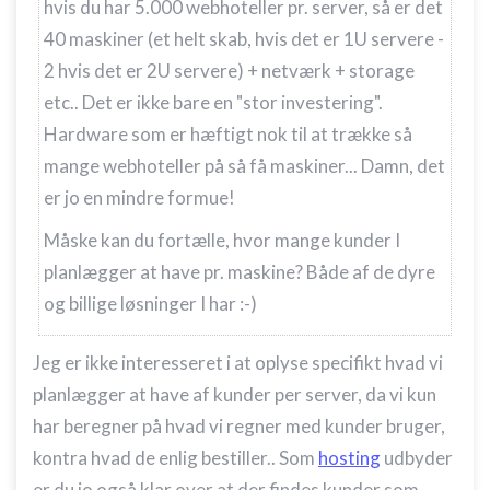
hvis du har 5.000 webhoteller pr. server, så er det
40 maskiner (et helt skab, hvis det er 1U servere -
2 hvis det er 2U servere) + netværk + storage
etc.. Det er ikke bare en "stor investering".
Hardware som er hæftigt nok til at trække så
mange webhoteller på så få maskiner... Damn, det
er jo en mindre formue!
Måske kan du fortælle, hvor mange kunder I
planlægger at have pr. maskine? Både af de dyre
og billige løsninger I har :-)
Jeg er ikke interesseret i at oplyse specifikt hvad vi
planlægger at have af kunder per server, da vi kun
har beregner på hvad vi regner med kunder bruger,
kontra hvad de enlig bestiller.. Som
hosting
udbyder
er du jo også klar over at der findes kunder som