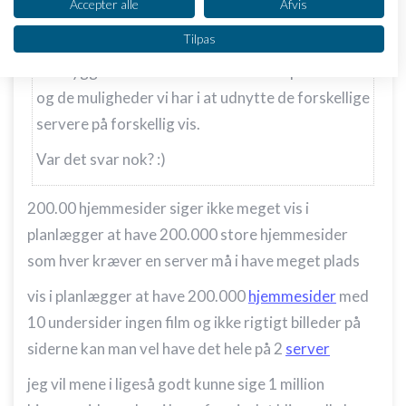
Se partnerliste (2 IAB-leverandører)
Accepter alle
Afvis
har hyret til at overvåge servere.. Det er en stor
Vi bruger dine data til følgende formål:
Tilpas
investering, men også en investering der gør vi
IAB's behandlingsformål:
kan bygge vores servere selv.. Vi tror på firmaet
Opbevare og/eller tilgå oplysninger på en
enhed
og de muligheder vi har i at udnytte de forskellige
servere på forskellig vis.
Bruge begrænsede oplysninger til at vælge
annoncering
Var det svar nok? :)
Oprette profiler til tilpasset annoncering
200.00 hjemmesider siger ikke meget vis i
Bruge profiler til at vælge tilpasset
planlægger at have 200.000 store hjemmesider
annoncering
som hver kræver en server må i have meget plads
Oprette profiler for at tilpasse indhold
vis i planlægger at have 200.000
hjemmesider
med
Bruge profiler til at vælge tilpasset indhold
10 undersider ingen film og ikke rigtigt billeder på
Måle annonceringseffektivitet
siderne kan man vel have det hele på 2
server
jeg vil mene i ligeså godt kunne sige 1 million
Måle indholdseffektivitet