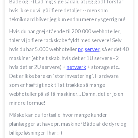
Både og :-) Lad mig sige sådan, at jeg godt forstår
hvis ikke du vil gå i flere detaljer -- men som
tekniknørd bliver jeg kun endnu mere nysgerrig nu!
Hvis du har grej stående til 200.000 webhoteller,
taler vi jo flere rackskabe fyldt med servere! Selv
hvis du har 5.000 webhoteller
pr
.
server
, så er det 40
maskiner (et helt skab, hvis det er 1U servere - 2
hvis det er 2U servere) +
netværk
+ storage etc..
Det er ikke bare en "stor investering". Hardware
som er hæftigt nok til at trække så mange
webhoteller på så få maskiner... Damn, det er jo en
mindre formue!
Måske kan du fortælle, hvor mange kunder I
planlægger at have pr. maskine? Både af de dyre og
billige løsninger I har :-)