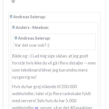
Annoncering / marketing
Andreas Seierup:
Anders - Meebox:
Andreas Seierup:
Var det svar nok? :)
Både og :-) Lad mig sige sådan, at jeg godt
forstår hvis ikke du vil gå i flere detaljer -- men
som tekniknørd bliver jeg kun endnu mere
nysgerrig nu!
Hvis du har grej stående til 200.000
webhoteller, taler vi jo flere rackskabe fyldt
med servere! Selv hvis du har 5.000
webhoteller
pr
. server, så er det 40 maskiner