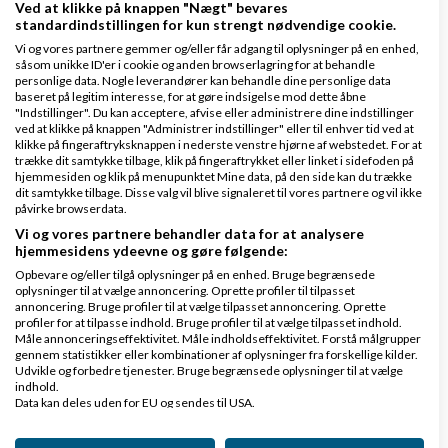
Ved at klikke på knappen "Nægt" bevares
standardindstillingen for kun strengt nødvendige cookie.
Har du så meget grej stående, som bare
Vi og vores partnere gemmer og/eller får adgang til oplysninger på en enhed,
venter på at komme i gang? Er du re-seller
såsom unikke ID'er i cookie og anden browserlagring for at behandle
personlige data. Nogle leverandører kan behandle dine personlige data
gennem et andet sted? Eller hvordan fungerer
baseret på legitim interesse, for at gøre indsigelse mod dette åbne
det?
"Indstillinger". Du kan acceptere, afvise eller administrere dine indstillinger
ved at klikke på knappen "Administrer indstillinger" eller til enhver tid ved at
klikke på fingeraftryksknappen i nederste venstre hjørne af webstedet. For at
trække dit samtykke tilbage, klik på fingeraftrykket eller linket i sidefoden på
Dejligt spørgsmål Anders..
hjemmesiden og klik på menupunktet Mine data, på den side kan du trække
dit samtykke tilbage. Disse valg vil blive signaleret til vores partnere og vil ikke
Det er sådan at vi skriver vi kan håndtere
påvirke browserdata.
200.000 hjemmesider.. Det kan vi også med det
Vi og vores partnere behandler data for at analysere
hjemmesidens ydeevne og gøre følgende:
grej vi har stående. Vi har en massere servere
Opbevare og/eller tilgå oplysninger på en enhed. Bruge begrænsede
stående (som er slukket) men som bliver
oplysninger til at vælge annoncering. Oprette profiler til tilpasset
annoncering. Bruge profiler til at vælge tilpasset annoncering. Oprette
aktiveret når vi når x antal kunder, kombineret
profiler for at tilpasse indhold. Bruge profiler til at vælge tilpasset indhold.
Måle annonceringseffektivitet. Måle indholdseffektivitet. Forstå målgrupper
med den mængde trafik og harddisk plads de
gennem statistikker eller kombinationer af oplysninger fra forskellige kilder.
bruger..
Udvikle og forbedre tjenester. Bruge begrænsede oplysninger til at vælge
indhold.
Data kan deles uden for EU og sendes til USA.
Re-seller er vi ikke nej.. vi har købt og betalt vores
Dit samtykke og cookie gælder udelukkende for denne hjemmeside/app.
servere og betaler i den grad for det mandskab vi