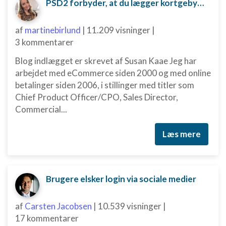
PSD2 forbyder, at du lægger kortgebyret ud til dine kunder fra 1. januar 2018
af
martinebirlund
|
11.209 visninger
|
3 kommentarer
Blog indlægget er skrevet af Susan Kaae Jeg har
arbejdet med eCommerce siden 2000 og med online
betalinger siden 2006, i stillinger med titler som
Chief Product Officer/CPO, Sales Director,
Commercial...
Læs mere
Brugere elsker login via sociale medier
af
Carsten Jacobsen
|
10.539 visninger
|
17 kommentarer