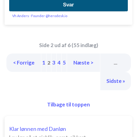
Svar
Vh Anders · Founder @herodesk.io
Side 2 ud af 6 (55 indlæg)
< Forrige
1
3
4
5
Næste >
2
...
Sidste »
Tilbage til toppen
Klar lønnen med Danløn