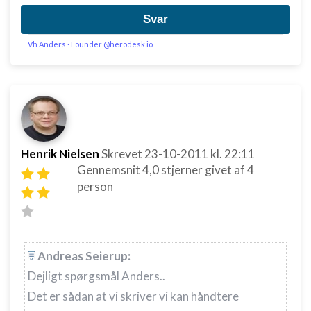
Svar
Vh Anders · Founder @herodesk.io
Henrik Nielsen
Skrevet
23-10-2011
kl. 22:11
Gennemsnit
4,0
stjerner givet af
4
person
Andreas Seierup:
Dejligt spørgsmål Anders..
Det er sådan at vi skriver vi kan håndtere