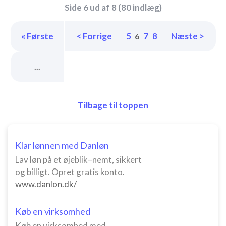
Side 6 ud af 8 (80 indlæg)
« Første
< Forrige
5
7
8
Næste >
6
...
Tilbage til toppen
Klar lønnen med Danløn
Lav løn på et øjeblik–nemt, sikkert
og billigt. Opret gratis konto.
www.danlon.dk/
Køb en virksomhed
Køb en virksomhed med