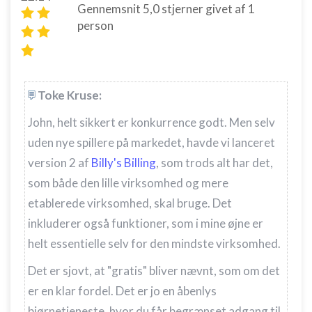
Gennemsnit
5,0
stjerner givet af
1
person
Toke Kruse:
John, helt sikkert er konkurrence godt. Men selv
uden nye spillere på markedet, havde vi lanceret
version 2 af
Billy's Billing
, som trods alt har det,
som både den lille virksomhed og mere
etablerede virksomhed, skal bruge. Det
inkluderer også funktioner, som i mine øjne er
helt essentielle selv for den mindste virksomhed.
Det er sjovt, at "gratis" bliver nævnt, som om det
er en klar fordel. Det er jo en åbenlys
bjørnetjeneste, hvor du får begrænset adgang til