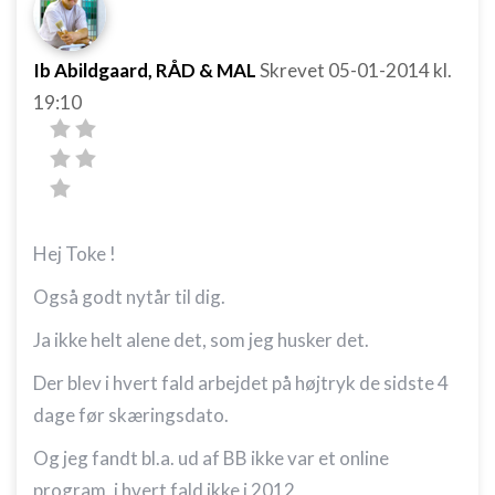
Ib Abildgaard, RÅD & MAL
Skrevet
05-01-2014
kl.
19:10
Hej Toke !
Også godt nytår til dig.
Ja ikke helt alene det, som jeg husker det.
Der blev i hvert fald arbejdet på højtryk de sidste 4
dage før skæringsdato.
Og jeg fandt bl.a. ud af BB ikke var et online
program, i hvert fald ikke i 2012